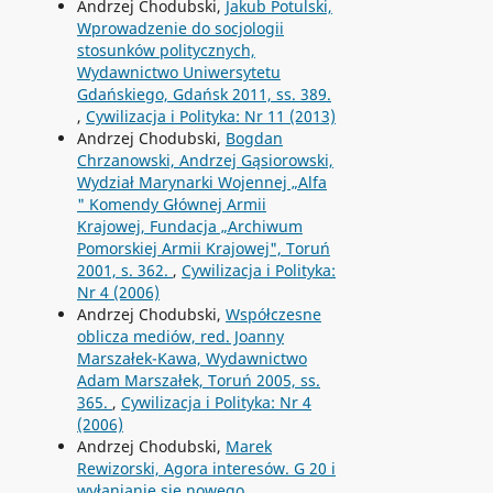
Andrzej Chodubski,
Jakub Potulski,
Wprowadzenie do socjologii
stosunków politycznych,
Wydawnictwo Uniwersytetu
Gdańskiego, Gdańsk 2011, ss. 389.
,
Cywilizacja i Polityka: Nr 11 (2013)
Andrzej Chodubski,
Bogdan
Chrzanowski, Andrzej Gąsiorowski,
Wydział Marynarki Wojennej „Alfa
" Komendy Głównej Armii
Krajowej, Fundacja „Archiwum
Pomorskiej Armii Krajowej", Toruń
2001, s. 362.
,
Cywilizacja i Polityka:
Nr 4 (2006)
Andrzej Chodubski,
Współczesne
oblicza mediów, red. Joanny
Marszałek-Kawa, Wydawnictwo
Adam Marszałek, Toruń 2005, ss.
365.
,
Cywilizacja i Polityka: Nr 4
(2006)
Andrzej Chodubski,
Marek
Rewizorski, Agora interesów. G 20 i
wyłanianie się nowego