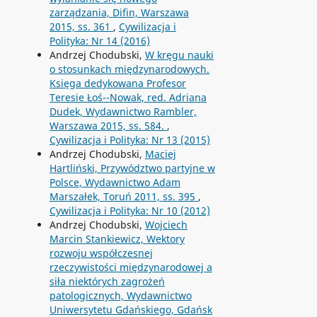
zarządzania, Difin, Warszawa
2015, ss. 361
,
Cywilizacja i
Polityka: Nr 14 (2016)
Andrzej Chodubski,
W kręgu nauki
o stosunkach międzynarodowych.
Księga dedykowana Profesor
Teresie Łoś--Nowak, red. Adriana
Dudek, Wydawnictwo Rambler,
Warszawa 2015, ss. 584.
,
Cywilizacja i Polityka: Nr 13 (2015)
Andrzej Chodubski,
Maciej
Hartliński, Przywództwo partyjne w
Polsce, Wydawnictwo Adam
Marszałek, Toruń 2011, ss. 395
,
Cywilizacja i Polityka: Nr 10 (2012)
Andrzej Chodubski,
Wojciech
Marcin Stankiewicz, Wektory
rozwoju współczesnej
rzeczywistości międzynarodowej a
siła niektórych zagrożeń
patologicznych, Wydawnictwo
Uniwersytetu Gdańskiego, Gdańsk