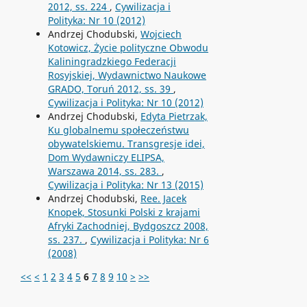
2012, ss. 224
,
Cywilizacja i
Polityka: Nr 10 (2012)
Andrzej Chodubski,
Wojciech
Kotowicz, Życie polityczne Obwodu
Kaliningradzkiego Federacji
Rosyjskiej, Wydawnictwo Naukowe
GRADO, Toruń 2012, ss. 39
,
Cywilizacja i Polityka: Nr 10 (2012)
Andrzej Chodubski,
Edyta Pietrzak,
Ku globalnemu społeczeństwu
obywatelskiemu. Transgresje idei,
Dom Wydawniczy ELIPSA,
Warszawa 2014, ss. 283.
,
Cywilizacja i Polityka: Nr 13 (2015)
Andrzej Chodubski,
Ree. Jacek
Knopek, Stosunki Polski z krajami
Afryki Zachodniej, Bydgoszcz 2008,
ss. 237.
,
Cywilizacja i Polityka: Nr 6
(2008)
<<
<
1
2
3
4
5
6
7
8
9
10
>
>>