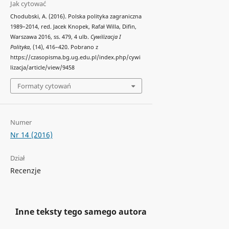
Jak cytować
Chodubski, A. (2016). Polska polityka zagraniczna
1989–2014, red. Jacek Knopek, Rafał Willa, Difin,
Warszawa 2016, ss. 479, 4 ulb.
Cywilizacja I
Polityka
, (14), 416–420. Pobrano z
https://czasopisma.bg.ug.edu.pl/index.php/cywi
lizacja/article/view/9458
Formaty cytowań
Numer
Nr 14 (2016)
Dział
Recenzje
Inne teksty tego samego autora