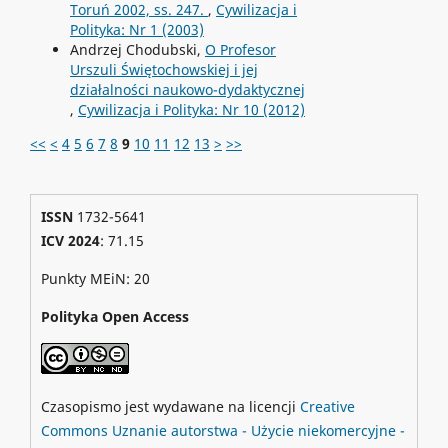
Toruń 2002, ss. 247.
,
Cywilizacja i
Polityka: Nr 1 (2003)
Andrzej Chodubski,
O Profesor
Urszuli Świętochowskiej i jej
działalności naukowo-dydaktycznej
,
Cywilizacja i Polityka: Nr 10 (2012)
<<
<
4
5
6
7
8
9
10
11
12
13
>
>>
ISSN
1732-5641
ICV 2024
: 71.15
Punkty MEiN: 20
Polityka Open Access
Czasopismo jest wydawane na licencji
Creative
Commons
Uznanie autorstwa - Użycie niekomercyjne -