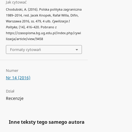
Jak cytować
Chodubski, A. (2016). Polska polityka zagraniczna
1989–2014, red. Jacek Knopek, Rafał Willa, Difin,
Warszawa 2016, ss. 479, 4 ulb.
Cywilizacja I
Polityka
, (14), 416–420. Pobrano z
https://czasopisma.bg.ug.edu.pl/index.php/cywi
lizacja/article/view/9458
Formaty cytowań
Numer
Nr 14 (2016)
Dział
Recenzje
Inne teksty tego samego autora