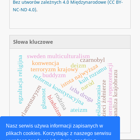
Bez utworów zależnych 4.0 Międzynarodowe
(CC BY-
NC-ND 4.0)
.
Słowa kluczowe
sweden multiculturalism
egzaltacja religijna
czarnobyl
konwencja
deizm
istota najwyższa
formuła reprezentacji
kult rozumu
terroryzm krajowy
analiza krajobrazu
buddyzm
reforma konstytucyjna
naród
dzieci żołnierze
parlamentaryzm
izba druga
prześladowania
głasnost
rodzina
hinduizm
ateizm
antyterroryzm
Nasz serwis używa informacji zapisanych w
plikach cookies. Korzystając z naszego serwisu