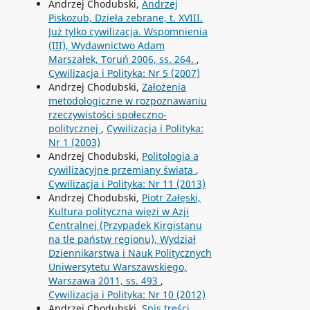
Andrzej Chodubski,
Andrzej
Piskozub, Dzieła zebrane, t. XVIII.
Już tylko cywilizacja. Wspomnienia
(III), Wydawnictwo Adam
Marszałek, Toruń 2006, ss. 264.
,
Cywilizacja i Polityka: Nr 5 (2007)
Andrzej Chodubski,
Założenia
metodologiczne w rozpoznawaniu
rzeczywistości społeczno-
politycznej
,
Cywilizacja i Polityka:
Nr 1 (2003)
Andrzej Chodubski,
Politologia a
cywilizacyjne przemiany świata
,
Cywilizacja i Polityka: Nr 11 (2013)
Andrzej Chodubski,
Piotr Załęski,
Kultura polityczna więzi w Azji
Centralnej (Przypadek Kirgistanu
na tle państw regionu), Wydział
Dziennikarstwa i Nauk Politycznych
Uniwersytetu Warszawskiego,
Warszawa 2011, ss. 493
,
Cywilizacja i Polityka: Nr 10 (2012)
Andrzej Chodubski,
Spis treści
,