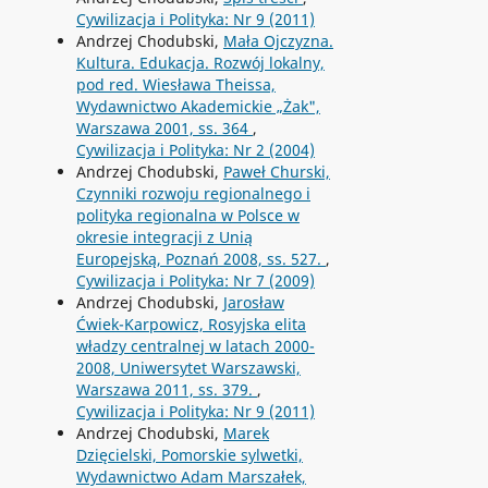
Cywilizacja i Polityka: Nr 9 (2011)
Andrzej Chodubski,
Mała Ojczyzna.
Kultura. Edukacja. Rozwój lokalny,
pod red. Wiesława Theissa,
Wydawnictwo Akademickie „Żak",
Warszawa 2001, ss. 364
,
Cywilizacja i Polityka: Nr 2 (2004)
Andrzej Chodubski,
Paweł Churski,
Czynniki rozwoju regionalnego i
polityka regionalna w Polsce w
okresie integracji z Unią
Europejską, Poznań 2008, ss. 527.
,
Cywilizacja i Polityka: Nr 7 (2009)
Andrzej Chodubski,
Jarosław
Ćwiek-Karpowicz, Rosyjska elita
władzy centralnej w latach 2000-
2008, Uniwersytet Warszawski,
Warszawa 2011, ss. 379.
,
Cywilizacja i Polityka: Nr 9 (2011)
Andrzej Chodubski,
Marek
Dzięcielski, Pomorskie sylwetki,
Wydawnictwo Adam Marszałek,