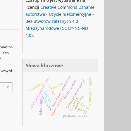
Czasopismo jest wydawane na
licencji
Creative Commons
Uznanie
autorstwa - Użycie niekomercyjne -
Bez utworów zależnych 4.0
Międzynarodowe
(CC BY-NC-ND
4.0)
.
graniczna
 Difin,
I
Słowa kluczowe
php/cywi
kult istoty najwyższej
reforma konstytucyjna
egzaltacja religijna
carroll quigley
formuła reprezentacji
czarnobyl
ateizm
rodzina
neurozy
istota najwyższa
kult rozumu
buddyzm
hinduizm
izba druga
deizm
naród
parlamentaryzm