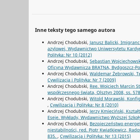
Inne teksty tego samego autora
Andrzej Chodubski,
Janusz Balicki, Imigranc
azylowej, Wydawnictwo Uniwersytetu Kardy
Polityka: Nr 10 (2012)
Andrzej Chodubski,
Sebastian Wojciechowski
Oficyna Wydawnicza BRATNA, Bydgoszcz-Poz
Andrzej Chodubski,
Waldemar Żebrowski, Te
Cywilizacja i Polityka: Nr 7 (2009)
Andrzej Chodubski,
Ree. Wojciech Marcin Sta
współczesnego świata, Olsztyn 2008, ss. 57
Andrzej Chodubski,
Witold Morawski, Konfig
,
Cywilizacja i Polityka: Nr 8 (2010)
Andrzej Chodubski,
Jerzy Kmieciński, Kszta
Eseje. Wykłady, Wydawnictwo Wyższej Szkoł
Andrzej Chodubski,
Bezpieczeństwo energety
niestabilności, red. Piotr Kwiatkiewicz, Rad
835.
,
Cywilizacja i Polityka: Nr 13 (2015)