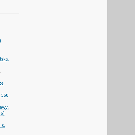
i
iska,
,
ze
. 560
rawy.
16)
 s.