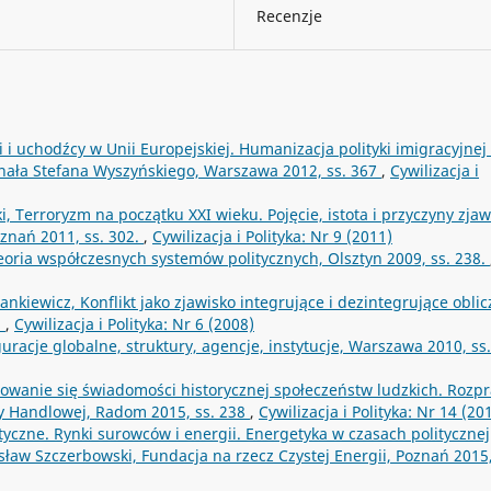
Recenzje
i i uchodźcy w Unii Europejskiej. Humanizacja polityki imigracyjnej 
nała Stefana Wyszyńskiego, Warszawa 2012, ss. 367
,
Cywilizacja i
, Terroryzm na początku XXI wieku. Pojęcie, istota i przyczyny zjaw
nań 2011, ss. 302.
,
Cywilizacja i Polityka: Nr 9 (2011)
oria współczesnych systemów politycznych, Olsztyn 2009, ss. 238.
nkiewicz, Konflikt jako zjawisko integrujące i dezintegrujące oblic
8
,
Cywilizacja i Polityka: Nr 6 (2008)
uracje globalne, struktury, agencje, instytucje, Warszawa 2010, ss
łtowanie się świadomości historycznej społeczeństw ludzkich. Rozp
y Handlowej, Radom 2015, ss. 238
,
Cywilizacja i Polityka: Nr 14 (20
czne. Rynki surowców i energii. Energetyka w czasach politycznej
osław Szczerbowski, Fundacja na rzecz Czystej Energii, Poznań 2015,