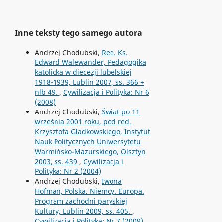
Inne teksty tego samego autora
Andrzej Chodubski,
Ree. Ks.
Edward Walewander, Pedagogika
katolicka w diecezji lubelskiej
1918-1939, Lublin 2007, ss. 366 +
nlb 49.
,
Cywilizacja i Polityka: Nr 6
(2008)
Andrzej Chodubski,
Świat po 11
września 2001 roku, pod red.
Krzysztofa Gładkowskiego, Instytut
Nauk Politycznych Uniwersytetu
Warmińsko-Mazurskiego, Olsztyn
2003, ss. 439
,
Cywilizacja i
Polityka: Nr 2 (2004)
Andrzej Chodubski,
Iwona
Hofman, Polska. Niemcy. Europa.
Program zachodni paryskiej
Kultury, Lublin 2009, ss. 405.
,
Cywilizacja i Polityka: Nr 7 (2009)