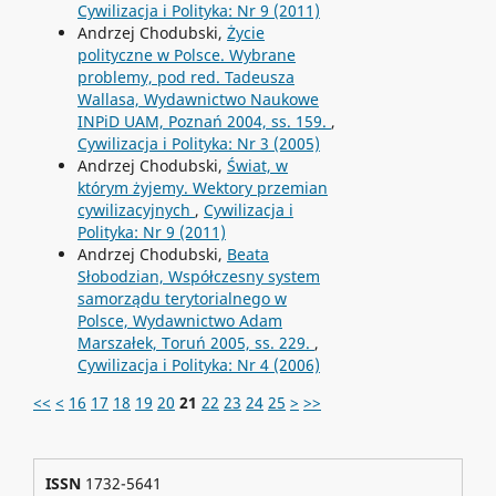
Cywilizacja i Polityka: Nr 9 (2011)
Andrzej Chodubski,
Życie
polityczne w Polsce. Wybrane
problemy, pod red. Tadeusza
Wallasa, Wydawnictwo Naukowe
INPiD UAM, Poznań 2004, ss. 159.
,
Cywilizacja i Polityka: Nr 3 (2005)
Andrzej Chodubski,
Świat, w
którym żyjemy. Wektory przemian
cywilizacyjnych
,
Cywilizacja i
Polityka: Nr 9 (2011)
Andrzej Chodubski,
Beata
Słobodzian, Współczesny system
samorządu terytorialnego w
Polsce, Wydawnictwo Adam
Marszałek, Toruń 2005, ss. 229.
,
Cywilizacja i Polityka: Nr 4 (2006)
<<
<
16
17
18
19
20
21
22
23
24
25
>
>>
ISSN
1732-5641