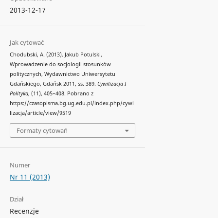
2013-12-17
Jak cytować
Chodubski, A. (2013). Jakub Potulski,
Wprowadzenie do socjologii stosunków
politycznych, Wydawnictwo Uniwersytetu
Gdańskiego, Gdańsk 2011, ss. 389.
Cywilizacja I
Polityka
, (11), 405–408. Pobrano z
https://czasopisma.bg.ug.edu.pl/index.php/cywi
lizacja/article/view/9519
Formaty cytowań
Numer
Nr 11 (2013)
Dział
Recenzje