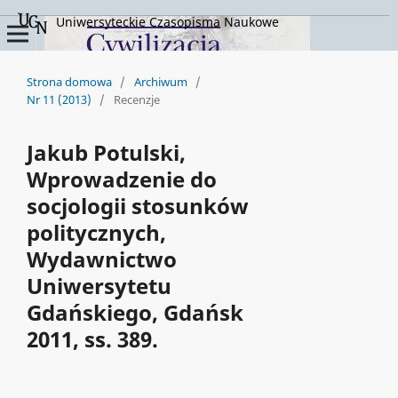
Uniwersyteckie Czasopisma Naukowe
Strona domowa
/
Archiwum
/
Nr 11 (2013)
/
Recenzje
Jakub Potulski,
Wprowadzenie do
socjologii stosunków
politycznych,
Wydawnictwo
Uniwersytetu
Gdańskiego, Gdańsk
2011, ss. 389.