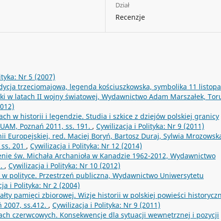
Dział
Recenzje
ityka: Nr 5 (2007)
ycja trzeciomajowa, legenda kościuszkowska, symbolika 11 listopa
ski w latach II wojny światowej, Wydawnictwo Adam Marszałek, Tor
2012)
h w historii i legendzie. Studia i szkice z dziejów polskiej granicy
AM, Poznań 2011, ss. 191.
,
Cywilizacja i Polityka: Nr 9 (2011)
ii Europejskiej, red. Maciej Boryń, Bartosz Duraj, Sylwia Mrozowsk
 ss. 201
,
Cywilizacja i Polityka: Nr 12 (2014)
nie św. Michała Archanioła w Kanadzie 1962-2012, Wydawnictwo
b.
,
Cywilizacja i Polityka: Nr 10 (2012)
a w polityce. Przestrzeń publiczna, Wydawnictwo Uniwersytetu
ja i Polityka: Nr 2 (2004)
łty pamięci zbiorowej. Wizje historii w polskiej powieści historycz
 2007, ss.412.
,
Cywilizacja i Polityka: Nr 9 (2011)
rach czerwcowych. Konsekwencje dla sytuacji wewnętrznej i pozycji