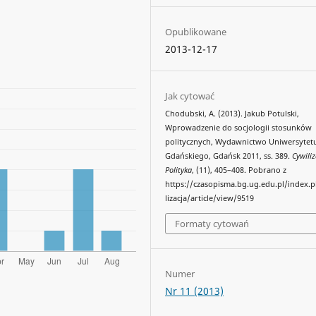
Opublikowane
2013-12-17
Jak cytować
Chodubski, A. (2013). Jakub Potulski,
Wprowadzenie do socjologii stosunków
politycznych, Wydawnictwo Uniwersytet
Gdańskiego, Gdańsk 2011, ss. 389.
Cywiliz
Polityka
, (11), 405–408. Pobrano z
https://czasopisma.bg.ug.edu.pl/index.
lizacja/article/view/9519
Formaty cytowań
Numer
Nr 11 (2013)