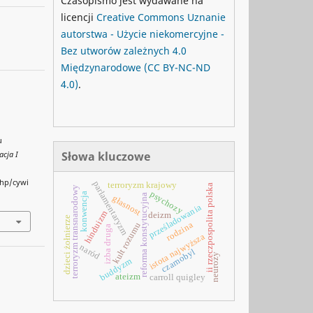
Czasopismo jest wydawane na
licencji
Creative Commons
Uznanie
autorstwa - Użycie niekomercyjne -
Bez utworów zależnych 4.0
Międzynarodowe
(CC BY-NC-ND
4.0)
.
u
Słowa kluczowe
acja I
php/cywi
parlamentaryzm
terroryzm krajowy
ii rzeczpospolita polska
terroryzm transnarodowy
psychozy
konwencja
reforma konstytucyjna
głasnost
prześladowania
hinduizm
deizm
dzieci żołnierze
rodzina
kult rozumu
izba druga
istota najwyższa
naród
czarnobyl
neurozy
buddyzm
ateizm
carroll quigley