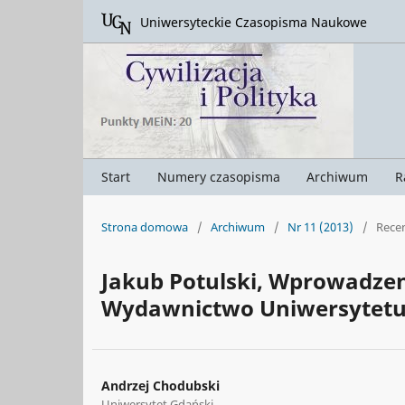
Uniwersyteckie Czasopisma Naukowe
Start
Numery czasopisma
Archiwum
R
Strona domowa
/
Archiwum
/
Nr 11 (2013)
/
Rece
Jakub Potulski, Wprowadzeni
Wydawnictwo Uniwersytetu G
Andrzej Chodubski
Uniwersytet Gdański