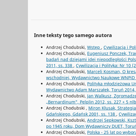
Inne teksty tego samego autora
Andrzej Chodubski,
Wstęp
,
Cywilizacja i Pol
Andrzej Chodubski,
Eugeniusz Ponczek, Trad
badań nad dziejami idei niepodległości Pol
2011, ss. 338
,
Cywilizacja i Polityka: Nr 10 (
Andrzej Chodubski,
Marceli Kosman, O kresac
wschodniej, Wydawnictwo Naukowe WNPiD U
Andrzej Chodubski,
Polityka młodzieżowa Un
Wydawnictwo Adam Marszałek, Toruń 2014,
Andrzej Chodubski,
Jan Walkusz, Zgromadze
„Bernardinum", Pelplin 2012, ss. 227 + 5 nl
Andrzej Chodubski ,
Miron Kłusak, Strategi
Gdańskiego, Gdańsk 2001, ss. 138
,
Cywilizac
Andrzej Chodubski,
Andrzej Sepkowski, Kszta
po 1945 roku, Dom Wydawniczy DUET, Toruń
Andrzej Chodubski,
Polska - 25 lat po wybo