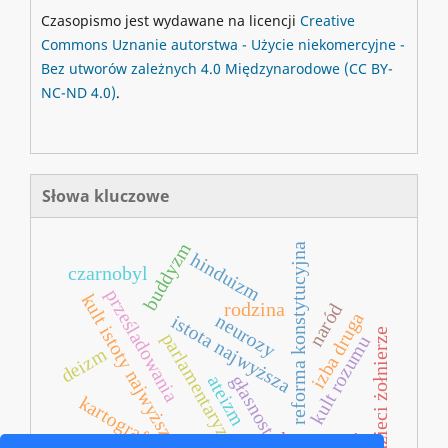
Czasopismo jest wydawane na licencji
Creative
Commons
Uznanie autorstwa - Użycie niekomercyjne -
Bez utworów zależnych 4.0 Międzynarodowe
(CC BY-
NC-ND 4.0)
.
Słowa kluczowe
buddyzm
reforma konstytucyjna
hinduizm
czarnobyl
prześladowania
kult istoty najwyższej
rodzina
naród
izba druga
neurozy
istota najwyższa
dzieci żołnierze
parlamentaryzm
kult rozumu
deizm
głasnost
ateizm
kartografia
konwencja