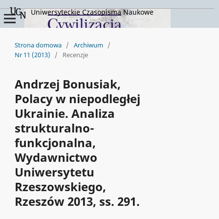
Uniwersyteckie Czasopisma Naukowe
Strona domowa
/
Archiwum
/
Nr 11 (2013)
/
Recenzje
Andrzej Bonusiak,
Polacy w niepodległej
Ukrainie. Analiza
strukturalno-
funkcjonalna,
Wydawnictwo
Uniwersytetu
Rzeszowskiego,
Rzeszów 2013, ss. 291.