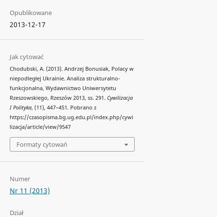
Opublikowane
2013-12-17
Jak cytować
Chodubski, A. (2013). Andrzej Bonusiak, Polacy w
niepodległej Ukrainie. Analiza strukturalno-
funkcjonalna, Wydawnictwo Uniwersytetu
Rzeszowskiego, Rzeszów 2013, ss. 291.
Cywilizacja
I Polityka
, (11), 447–451. Pobrano z
https://czasopisma.bg.ug.edu.pl/index.php/cywi
lizacja/article/view/9547
Formaty cytowań
Numer
Nr 11 (2013)
Dział