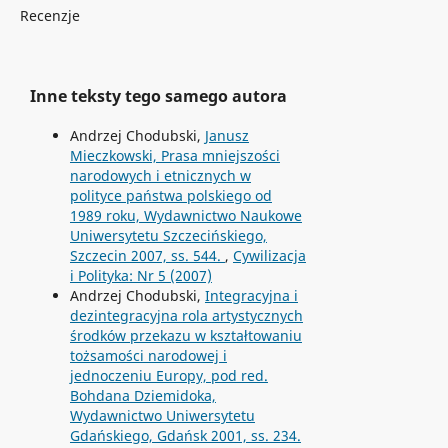
Recenzje
Inne teksty tego samego autora
Andrzej Chodubski,
Janusz
Mieczkowski, Prasa mniejszości
narodowych i etnicznych w
polityce państwa polskiego od
1989 roku, Wydawnictwo Naukowe
Uniwersytetu Szczecińskiego,
Szczecin 2007, ss. 544.
,
Cywilizacja
i Polityka: Nr 5 (2007)
Andrzej Chodubski,
Integracyjna i
dezintegracyjna rola artystycznych
środków przekazu w kształtowaniu
tożsamości narodowej i
jednoczeniu Europy, pod red.
Bohdana Dziemidoka,
Wydawnictwo Uniwersytetu
Gdańskiego, Gdańsk 2001, ss. 234.