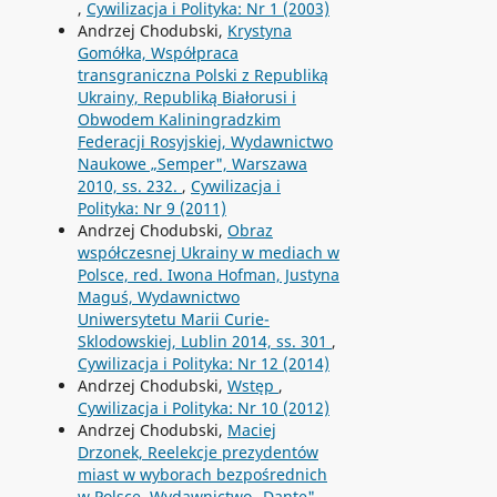
,
Cywilizacja i Polityka: Nr 1 (2003)
Andrzej Chodubski,
Krystyna
Gomółka, Współpraca
transgraniczna Polski z Republiką
Ukrainy, Republiką Białorusi i
Obwodem Kaliningradzkim
Federacji Rosyjskiej, Wydawnictwo
Naukowe „Semper", Warszawa
2010, ss. 232.
,
Cywilizacja i
Polityka: Nr 9 (2011)
Andrzej Chodubski,
Obraz
współczesnej Ukrainy w mediach w
Polsce, red. Iwona Hofman, Justyna
Maguś, Wydawnictwo
Uniwersytetu Marii Curie-
Sklodowskiej, Lublin 2014, ss. 301
,
Cywilizacja i Polityka: Nr 12 (2014)
Andrzej Chodubski,
Wstęp
,
Cywilizacja i Polityka: Nr 10 (2012)
Andrzej Chodubski,
Maciej
Drzonek, Reelekcje prezydentów
miast w wyborach bezpośrednich
w Polsce, Wydawnictwo „Dante",