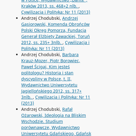
Kraków 2013, ss. 468+2 nlb.
,
Cywilizacja i Polityka: Nr 11 (2013)
Andrzej Chodubski,
Andrzej
Gąsiorowski, Komenda Obrońców
Polski Okręg Pomorza, Fundacja
Generał Elżbiety Zawackiej, Toruń
2012, ss. 235+ 3nlb.
,
Cywilizacja i
Polityka: Nr 11 (2013)
Andrzej Chodubski,
Barbara
Krauz-Mozer, Piotr Borowiec,
Paweł Ścigaj, Kim jesteś
politologu? Historia i stan
dyscypliny w Polsce, t. II,
Wydawnictwo Uniwersytetu
Jagiellońskiego 2012, ss. 317+
3nlb.
,
Cywilizacja i Polityka: Nr 11
(2013)
Andrzej Chodubski,
Rafał
Ożarowski, Ideologia na Bliskim
Wschodzie. Studium
porównawcze, Wydawnictwo
Uniwersytetu Gdańskiego, Gdańsk