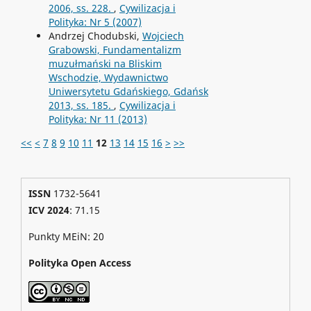
2006, ss. 228.
,
Cywilizacja i
Polityka: Nr 5 (2007)
Andrzej Chodubski,
Wojciech
Grabowski, Fundamentalizm
muzułmański na Bliskim
Wschodzie, Wydawnictwo
Uniwersytetu Gdańskiego, Gdańsk
2013, ss. 185.
,
Cywilizacja i
Polityka: Nr 11 (2013)
<<
<
7
8
9
10
11
12
13
14
15
16
>
>>
ISSN
1732-5641
ICV 2024
: 71.15
Punkty MEiN: 20
Polityka Open Access