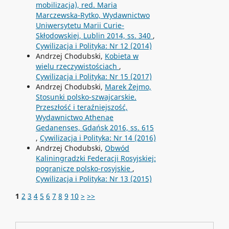
mobilizacja), red. Maria
Marczewska-Rytko, Wydawnictwo
Uniwersytetu Marii Curie-
Skłodowskiej, Lublin 2014, ss. 340
,
Cywilizacja i Polityka: Nr 12 (2014)
Andrzej Chodubski,
Kobieta w
wielu rzeczywistościach
,
Cywilizacja i Polityka: Nr 15 (2017)
Andrzej Chodubski,
Marek Żejmo,
Stosunki polsko-szwajcarskie.
Przeszłość i teraźniejszość,
Wydawnictwo Athenae
Gedanenses, Gdańsk 2016, ss. 615
,
Cywilizacja i Polityka: Nr 14 (2016)
Andrzej Chodubski,
Obwód
Kaliningradzki Federacji Rosyjskiej:
pogranicze polsko-rosyjskie
,
Cywilizacja i Polityka: Nr 13 (2015)
1
2
3
4
5
6
7
8
9
10
>
>>