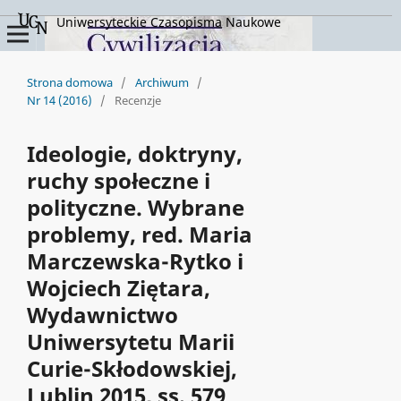
Uniwersyteckie Czasopisma Naukowe
Strona domowa
/
Archiwum
/
Nr 14 (2016)
/
Recenzje
Ideologie, doktryny,
ruchy społeczne i
polityczne. Wybrane
problemy, red. Maria
Marczewska-Rytko i
Wojciech Ziętara,
Wydawnictwo
Uniwersytetu Marii
Curie-Skłodowskiej,
Lublin 2015, ss. 579