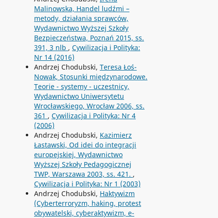
Malinowska, Handel ludźmi –
metody, działania sprawców,
Wydawnictwo Wyższej Szkoły
Bezpieczeństwa, Poznań 2015, ss.
391, 3 nlb
,
Cywilizacja i Polityka:
Nr 14 (2016)
Andrzej Chodubski,
Teresa Łoś-
Nowak, Stosunki międzynarodowe.
Teorie - systemy - uczestnicy,
Wydawnictwo Uniwersytetu
Wrocławskiego, Wrocław 2006, ss.
361
,
Cywilizacja i Polityka: Nr 4
(2006)
Andrzej Chodubski,
Kazimierz
Łastawski, Od idei do integracji
europejskiej, Wydawnictwo
Wyższej Szkoły Pedagogicznej
TWP, Warszawa 2003, ss. 421.
,
Cywilizacja i Polityka: Nr 1 (2003)
Andrzej Chodubski,
Haktywizm
(Cyberterroryzm, haking, protest
obywatelski, cyberaktywizm, e-