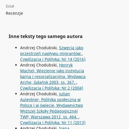
Dział
Recenzje
Inne teksty tego samego autora
Andrzej Chodubski,
Szwecja jako
przestrzeń napływu migrantów
,
Cywilizacja i Polityka: Nr 14 (2016)
Andrzej Chodubski,
Henryk
Machel, Więzienie jako instytucja
karna i resocjalizacyjna, Wydawca
Arche, Gdańsk 2003, ss. 367.
,
Cywilizacja i Polityka: Nr 2 (2004)
Andrzej Chodubski,
Julian
Auleytner, Polityka społeczna w
Polsce i w świecie, Wydawnictwo
Wyższej Szkoły Pedagogicznej
TWP, Warszawa 2012, ss. 464.
,
Cywilizacja i Polityka: Nr 11 (2013)
Andrzej Chodubski,
Irena