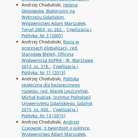
Andrzej Chodubski,
Helena
Głogowska, Białorusini na
Wybrzeżu Gdańskim,
Wydawnictwo Adam Marszałek,
Toruń 2003, ss. 262.
,
Cywilizacja i
Polityka: Nr 3 (2005)
Andrzej Chodubski,
Rosja w
procesach globalizacji, red.
Stanisław Bieleń, Oficyna
Wydawnicza ASPRA - JR, Warszawa
2013, ss. 318.
,
Cywilizacja i
Polityka: Nr 11 (2013)
Andrzej Chodubski,
Polityka
społeczna dla bezpiecznego
rozwoju, red. Marek Leszczyński,
Michał Kubiak, Instytut Politologii
Uniwersytetu Gdańskiego, Gdańsk
2015, ss. 450.
,
Cywilizacja i
Polityka: Nr 13 (2015)
Andrzej Chodubski,
Andrzej
Czajowski, X twierdzeń o polityce,
Wydawnictwo Adam Marszałek,