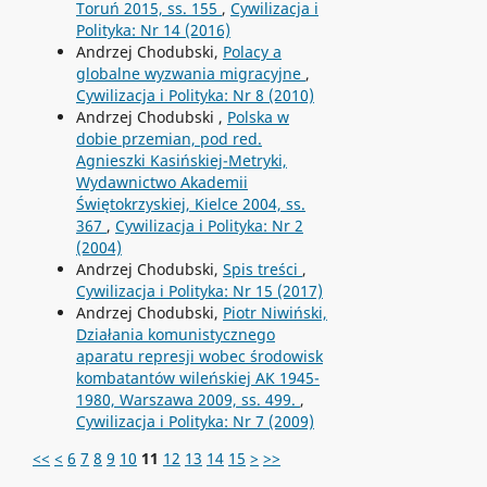
Toruń 2015, ss. 155
,
Cywilizacja i
Polityka: Nr 14 (2016)
Andrzej Chodubski,
Polacy a
globalne wyzwania migracyjne
,
Cywilizacja i Polityka: Nr 8 (2010)
Andrzej Chodubski ,
Polska w
dobie przemian, pod red.
Agnieszki Kasińskiej-Metryki,
Wydawnictwo Akademii
Świętokrzyskiej, Kielce 2004, ss.
367
,
Cywilizacja i Polityka: Nr 2
(2004)
Andrzej Chodubski,
Spis treści
,
Cywilizacja i Polityka: Nr 15 (2017)
Andrzej Chodubski,
Piotr Niwiński,
Działania komunistycznego
aparatu represji wobec środowisk
kombatantów wileńskiej AK 1945-
1980, Warszawa 2009, ss. 499.
,
Cywilizacja i Polityka: Nr 7 (2009)
<<
<
6
7
8
9
10
11
12
13
14
15
>
>>