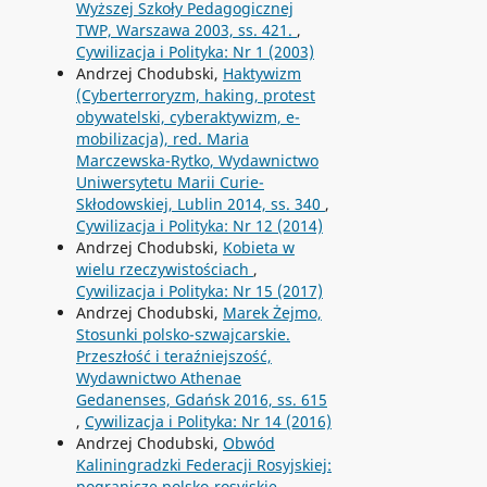
Wyższej Szkoły Pedagogicznej
TWP, Warszawa 2003, ss. 421.
,
Cywilizacja i Polityka: Nr 1 (2003)
Andrzej Chodubski,
Haktywizm
(Cyberterroryzm, haking, protest
obywatelski, cyberaktywizm, e-
mobilizacja), red. Maria
Marczewska-Rytko, Wydawnictwo
Uniwersytetu Marii Curie-
Skłodowskiej, Lublin 2014, ss. 340
,
Cywilizacja i Polityka: Nr 12 (2014)
Andrzej Chodubski,
Kobieta w
wielu rzeczywistościach
,
Cywilizacja i Polityka: Nr 15 (2017)
Andrzej Chodubski,
Marek Żejmo,
Stosunki polsko-szwajcarskie.
Przeszłość i teraźniejszość,
Wydawnictwo Athenae
Gedanenses, Gdańsk 2016, ss. 615
,
Cywilizacja i Polityka: Nr 14 (2016)
Andrzej Chodubski,
Obwód
Kaliningradzki Federacji Rosyjskiej:
pogranicze polsko-rosyjskie
,