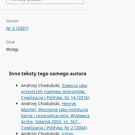
Numer
Nr 5 (2007)
Dział
Wstęp
Inne teksty tego samego autora
Andrzej Chodubski,
Szwecja jako
przestrzeń napływu migrantów
,
Cywilizacja i Polityka: Nr 14 (2016)
Andrzej Chodubski,
Henryk
Machel, Więzienie jako instytucja
karna i resocjalizacyjna, Wydawca
Arche, Gdańsk 2003, ss. 367.
,
Cywilizacja i Polityka: Nr 2 (2004)
Andrzej Chodubski,
Julian