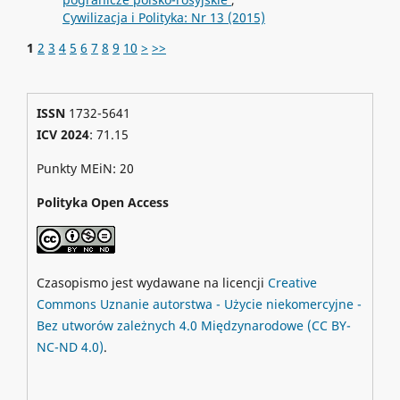
Cywilizacja i Polityka: Nr 13 (2015)
1
2
3
4
5
6
7
8
9
10
>
>>
ISSN
1732-5641
ICV 2024
: 71.15
Punkty MEiN: 20
Polityka Open Access
Czasopismo jest wydawane na licencji
Creative
Commons
Uznanie autorstwa - Użycie niekomercyjne -
Bez utworów zależnych 4.0 Międzynarodowe
(CC BY-
NC-ND 4.0)
.