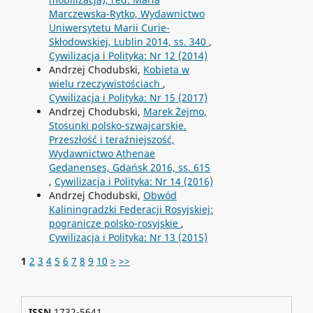
Marczewska-Rytko, Wydawnictwo
Uniwersytetu Marii Curie-
Skłodowskiej, Lublin 2014, ss. 340
,
Cywilizacja i Polityka: Nr 12 (2014)
Andrzej Chodubski,
Kobieta w
wielu rzeczywistościach
,
Cywilizacja i Polityka: Nr 15 (2017)
Andrzej Chodubski,
Marek Żejmo,
Stosunki polsko-szwajcarskie.
Przeszłość i teraźniejszość,
Wydawnictwo Athenae
Gedanenses, Gdańsk 2016, ss. 615
,
Cywilizacja i Polityka: Nr 14 (2016)
Andrzej Chodubski,
Obwód
Kaliningradzki Federacji Rosyjskiej:
pogranicze polsko-rosyjskie
,
Cywilizacja i Polityka: Nr 13 (2015)
1
2
3
4
5
6
7
8
9
10
>
>>
ISSN
1732-5641