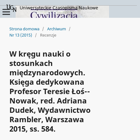
Uniwersyteckie Czasopisma Naukowe
Strona domowa
/
Archiwum
/
Nr 13 (2015)
/
Recenzje
W kręgu nauki o
stosunkach
międzynarodowych.
Księga dedykowana
Profesor Teresie Łoś--
Nowak, red. Adriana
Dudek, Wydawnictwo
Rambler, Warszawa
2015, ss. 584.