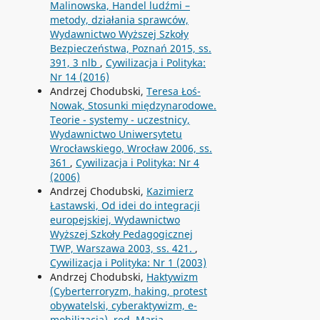
Malinowska, Handel ludźmi –
metody, działania sprawców,
Wydawnictwo Wyższej Szkoły
Bezpieczeństwa, Poznań 2015, ss.
391, 3 nlb
,
Cywilizacja i Polityka:
Nr 14 (2016)
Andrzej Chodubski,
Teresa Łoś-
Nowak, Stosunki międzynarodowe.
Teorie - systemy - uczestnicy,
Wydawnictwo Uniwersytetu
Wrocławskiego, Wrocław 2006, ss.
361
,
Cywilizacja i Polityka: Nr 4
(2006)
Andrzej Chodubski,
Kazimierz
Łastawski, Od idei do integracji
europejskiej, Wydawnictwo
Wyższej Szkoły Pedagogicznej
TWP, Warszawa 2003, ss. 421.
,
Cywilizacja i Polityka: Nr 1 (2003)
Andrzej Chodubski,
Haktywizm
(Cyberterroryzm, haking, protest
obywatelski, cyberaktywizm, e-
mobilizacja), red. Maria