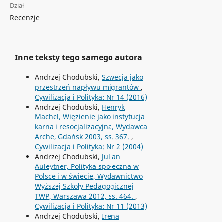
Dział
Recenzje
Inne teksty tego samego autora
Andrzej Chodubski,
Szwecja jako
przestrzeń napływu migrantów
,
Cywilizacja i Polityka: Nr 14 (2016)
Andrzej Chodubski,
Henryk
Machel, Więzienie jako instytucja
karna i resocjalizacyjna, Wydawca
Arche, Gdańsk 2003, ss. 367.
,
Cywilizacja i Polityka: Nr 2 (2004)
Andrzej Chodubski,
Julian
Auleytner, Polityka społeczna w
Polsce i w świecie, Wydawnictwo
Wyższej Szkoły Pedagogicznej
TWP, Warszawa 2012, ss. 464.
,
Cywilizacja i Polityka: Nr 11 (2013)
Andrzej Chodubski,
Irena