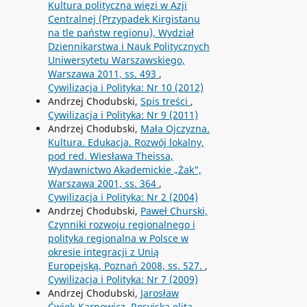
Kultura polityczna więzi w Azji
Centralnej (Przypadek Kirgistanu
na tle państw regionu), Wydział
Dziennikarstwa i Nauk Politycznych
Uniwersytetu Warszawskiego,
Warszawa 2011, ss. 493
,
Cywilizacja i Polityka: Nr 10 (2012)
Andrzej Chodubski,
Spis treści
,
Cywilizacja i Polityka: Nr 9 (2011)
Andrzej Chodubski,
Mała Ojczyzna.
Kultura. Edukacja. Rozwój lokalny,
pod red. Wiesława Theissa,
Wydawnictwo Akademickie „Żak",
Warszawa 2001, ss. 364
,
Cywilizacja i Polityka: Nr 2 (2004)
Andrzej Chodubski,
Paweł Churski,
Czynniki rozwoju regionalnego i
polityka regionalna w Polsce w
okresie integracji z Unią
Europejską, Poznań 2008, ss. 527.
,
Cywilizacja i Polityka: Nr 7 (2009)
Andrzej Chodubski,
Jarosław
Ćwiek-Karpowicz, Rosyjska elita