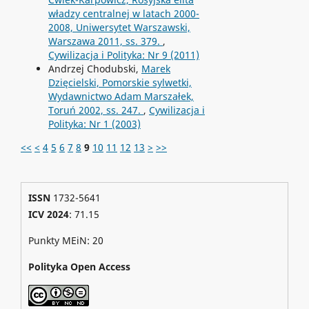
władzy centralnej w latach 2000-
2008, Uniwersytet Warszawski,
Warszawa 2011, ss. 379.
,
Cywilizacja i Polityka: Nr 9 (2011)
Andrzej Chodubski,
Marek
Dzięcielski, Pomorskie sylwetki,
Wydawnictwo Adam Marszałek,
Toruń 2002, ss. 247.
,
Cywilizacja i
Polityka: Nr 1 (2003)
<<
<
4
5
6
7
8
9
10
11
12
13
>
>>
ISSN
1732-5641
ICV 2024
: 71.15
Punkty MEiN: 20
Polityka Open Access