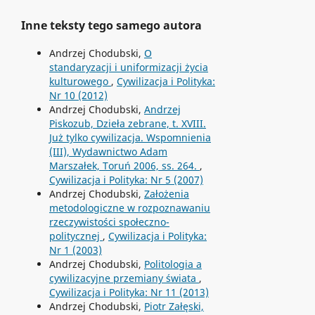
Inne teksty tego samego autora
Andrzej Chodubski,
O
standaryzacji i uniformizacji życia
kulturowego
,
Cywilizacja i Polityka:
Nr 10 (2012)
Andrzej Chodubski,
Andrzej
Piskozub, Dzieła zebrane, t. XVIII.
Już tylko cywilizacja. Wspomnienia
(III), Wydawnictwo Adam
Marszałek, Toruń 2006, ss. 264.
,
Cywilizacja i Polityka: Nr 5 (2007)
Andrzej Chodubski,
Założenia
metodologiczne w rozpoznawaniu
rzeczywistości społeczno-
politycznej
,
Cywilizacja i Polityka:
Nr 1 (2003)
Andrzej Chodubski,
Politologia a
cywilizacyjne przemiany świata
,
Cywilizacja i Polityka: Nr 11 (2013)
Andrzej Chodubski,
Piotr Załęski,