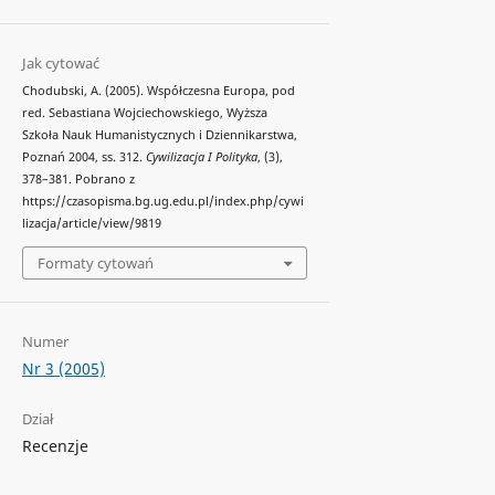
Jak cytować
Chodubski, A. (2005). Współczesna Europa, pod
red. Sebastiana Wojciechowskiego, Wyższa
Szkoła Nauk Humanistycznych i Dziennikarstwa,
Poznań 2004, ss. 312.
Cywilizacja I Polityka
, (3),
378–381. Pobrano z
https://czasopisma.bg.ug.edu.pl/index.php/cywi
lizacja/article/view/9819
Formaty cytowań
Numer
Nr 3 (2005)
Dział
Recenzje