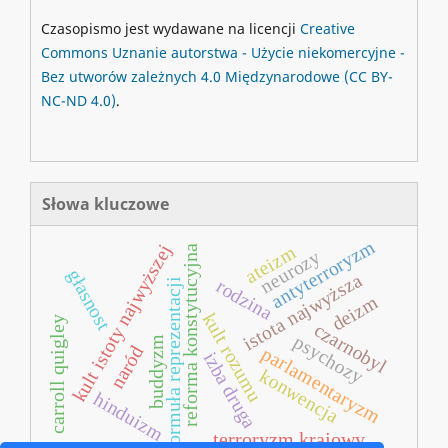
Czasopismo jest wydawane na licencji
Creative
Commons
Uznanie autorstwa - Użycie niekomercyjne -
Bez utworów zależnych 4.0 Międzynarodowe
(CC BY-
NC-ND 4.0)
.
Słowa kluczowe
antyterroryzm
kult istoty najwyższej
ateizm
reforma konstytucyjna
neurozy
głasnost
istota najwyższa
rodzina
formuła reprezentacji
deizm
kult rozumu
carroll quigley
czarnobyl
psychozy
buddyzm
naród
parlamentaryzm
izba druga
konwencja
hinduizm
terroryzm krajowy