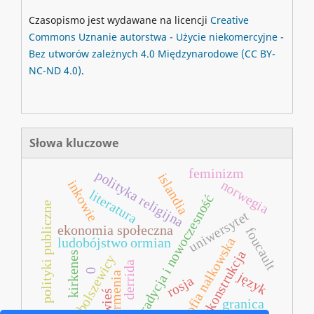
Czasopismo jest wydawane na licencji
Creative
Commons
Uznanie autorstwa - Użycie niekomercyjne -
Bez utworów zależnych 4.0 Międzynarodowe
(CC BY-
NC-ND 4.0)
.
Słowa kluczowe
feminizm
polityka religijna
islandia
inkowie
norwegia
literatura
tradycja i nowoczesność
polityki publiczne
uniwersytet
ekonomia społeczna
foucault
zofia nałkowska
ludobójstwo ormian
dekonstrukcja
kirkenes
bolszewicy
derrida
0
język
armenia
rosja
wieś
granica