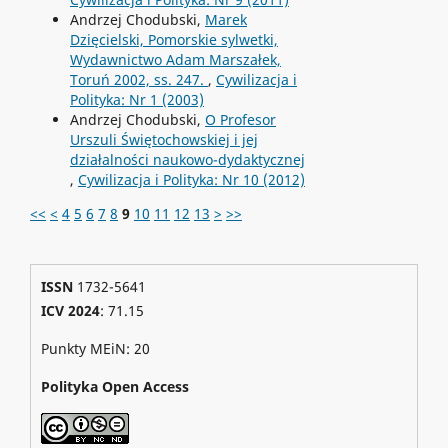
Andrzej Chodubski,
Marek
Dzięcielski, Pomorskie sylwetki,
Wydawnictwo Adam Marszałek,
Toruń 2002, ss. 247.
,
Cywilizacja i
Polityka: Nr 1 (2003)
Andrzej Chodubski,
O Profesor
Urszuli Świętochowskiej i jej
działalności naukowo-dydaktycznej
,
Cywilizacja i Polityka: Nr 10 (2012)
<<
<
4
5
6
7
8
9
10
11
12
13
>
>>
ISSN
1732-5641
ICV 2024
: 71.15
Punkty MEiN: 20
Polityka Open Access