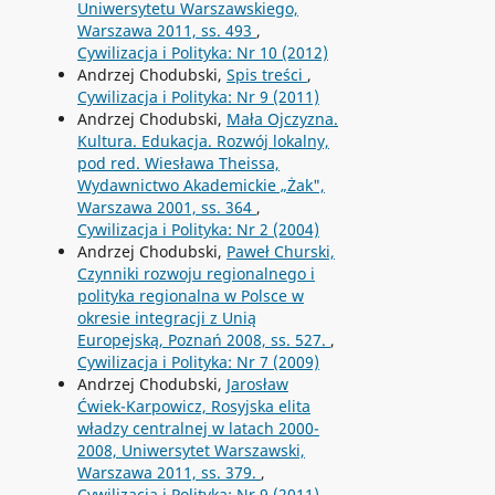
Uniwersytetu Warszawskiego,
Warszawa 2011, ss. 493
,
Cywilizacja i Polityka: Nr 10 (2012)
Andrzej Chodubski,
Spis treści
,
Cywilizacja i Polityka: Nr 9 (2011)
Andrzej Chodubski,
Mała Ojczyzna.
Kultura. Edukacja. Rozwój lokalny,
pod red. Wiesława Theissa,
Wydawnictwo Akademickie „Żak",
Warszawa 2001, ss. 364
,
Cywilizacja i Polityka: Nr 2 (2004)
Andrzej Chodubski,
Paweł Churski,
Czynniki rozwoju regionalnego i
polityka regionalna w Polsce w
okresie integracji z Unią
Europejską, Poznań 2008, ss. 527.
,
Cywilizacja i Polityka: Nr 7 (2009)
Andrzej Chodubski,
Jarosław
Ćwiek-Karpowicz, Rosyjska elita
władzy centralnej w latach 2000-
2008, Uniwersytet Warszawski,
Warszawa 2011, ss. 379.
,
Cywilizacja i Polityka: Nr 9 (2011)