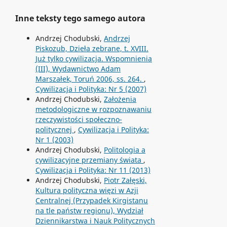
Inne teksty tego samego autora
Andrzej Chodubski,
Andrzej
Piskozub, Dzieła zebrane, t. XVIII.
Już tylko cywilizacja. Wspomnienia
(III), Wydawnictwo Adam
Marszałek, Toruń 2006, ss. 264.
,
Cywilizacja i Polityka: Nr 5 (2007)
Andrzej Chodubski,
Założenia
metodologiczne w rozpoznawaniu
rzeczywistości społeczno-
politycznej
,
Cywilizacja i Polityka:
Nr 1 (2003)
Andrzej Chodubski,
Politologia a
cywilizacyjne przemiany świata
,
Cywilizacja i Polityka: Nr 11 (2013)
Andrzej Chodubski,
Piotr Załęski,
Kultura polityczna więzi w Azji
Centralnej (Przypadek Kirgistanu
na tle państw regionu), Wydział
Dziennikarstwa i Nauk Politycznych