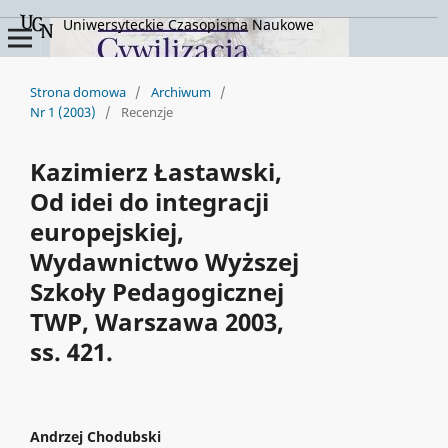
Uniwersyteckie Czasopisma Naukowe
Strona domowa
/
Archiwum
/
Nr 1 (2003)
/
Recenzje
Kazimierz Łastawski,
Od idei do integracji
europejskiej,
Wydawnictwo Wyższej
Szkoły Pedagogicznej
TWP, Warszawa 2003,
ss. 421.
Andrzej Chodubski