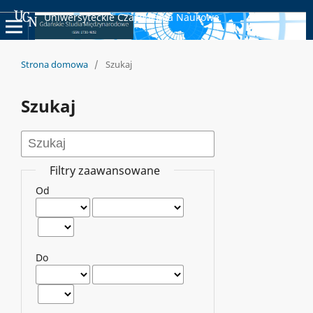
Uniwersyteckie Czasopisma Naukowe
Strona domowa
/
Szukaj
Szukaj
Filtry zaawansowane
Od
Do