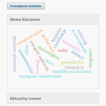
Przesyłanie tekstów
Słowa kluczowe
brazylia
european union
cywilizacje
nowoczesność
lobbying
gorbaczow
przesmyk suwalski
nationality
związek radziecki
macroregion
chiny
indie
suwerenizacja
niemcy
imigranci
brics
strategy
geopolityka
integracja
konflikt na ukrainie
european commission
Aktualny numer