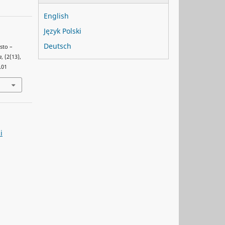
English
Język Polski
Deutsch
sto –
a
, (2(13),
.01
i