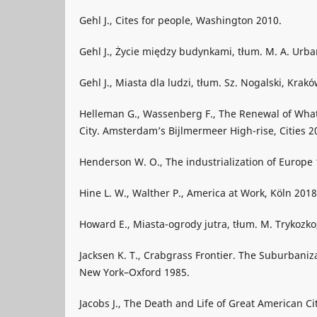
Gehl J., Cites for people, Washington 2010.
Gehl J., Życie między budynkami, tłum. M. A. Urb
Gehl J., Miasta dla ludzi, tłum. Sz. Nogalski, Krak
Helleman G., Wassenberg F., The Renewal of What
City. Amsterdam’s Bijlmermeer High-rise, Cities 200
Henderson W. O., The industrialization of Europe
Hine L. W., Walther P., America at Work, Köln 2018
Howard E., Miasta-ogrody jutra, tłum. M. Trykoz
Jacksen K. T., Crabgrass Frontier. The Suburbaniza
New York–Oxford 1985.
Jacobs J., The Death and Life of Great American Ci