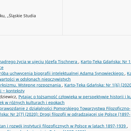
ku, „Śląskie Studia
 mądrego życia w ujęciu Józefa Tischnera
,
Karto-Teka Gdańska: Nr 1
ce
róba uchwycenia biografii intelektualnej Adama Synowieckiego
,
Ka
 wartości w odsłonach nieoczywistych
arksizmu. Wstępne rozpoznania
,
Karto-Teka Gdańska: Nr 1(6) (2020
i ‒ konteksty
dziewicz,
Pytając o tożsamość człowieka w perspektywie historii i k
iek w różnych kulturach i epokach
prawozdanie z działalności Pomorskiego Towarzystwa Filozoficzno-
ka: Nr 2(7) (2020): Drogi filozofii w odradzającej się Polsce (1897-
tan i rozwój instytucji filozoficznych w Polsce w latach 1897-1939
,