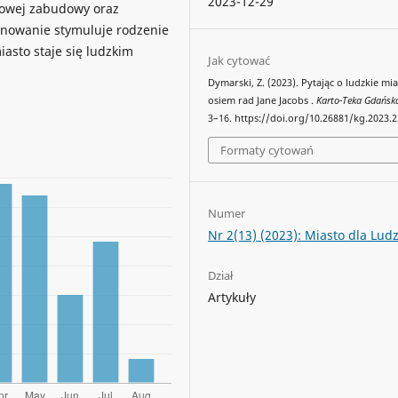
2023-12-29
rzowej zabudowy oraz
jonowanie stymuluje rodzenie
iasto staje się ludzkim
Jak cytować
Dymarski, Z. (2023). Pytając o ludzkie mia
osiem rad Jane Jacobs .
Karto-Teka Gdańsk
3–16. https://doi.org/10.26881/kg.2023.2
Formaty cytowań
Numer
Nr 2(13) (2023): Miasto dla Ludz
Dział
Artykuły