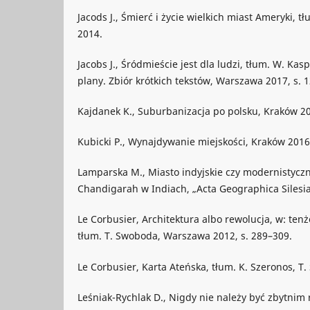
Jacods J., Śmierć i życie wielkich miast Ameryki, 
2014.
Jacobs J., Śródmieście jest dla ludzi, tłum. W. Kasp
plany. Zbiór krótkich tekstów, Warszawa 2017, s. 
Kajdanek K., Suburbanizacja po polsku, Kraków 2
Kubicki P., Wynajdywanie miejskości, Kraków 2016
Lamparska M., Miasto indyjskie czy modernistyczn
Chandigarah w Indiach, „Acta Geographica Silesian
Le Corbusier, Architektura albo rewolucja, w: tenż
tłum. T. Swoboda, Warszawa 2012, s. 289–309.
Le Corbusier, Karta Ateńska, tłum. K. Szeronos, 
Leśniak-Rychlak D., Nigdy nie należy być zbytnim r