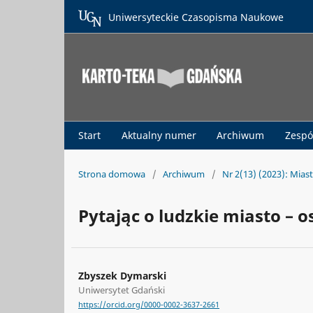
Uniwersyteckie Czasopisma Naukowe
Start
Aktualny numer
Archiwum
Zespó
Strona domowa
/
Archiwum
/
Nr 2(13) (2023): Miast
Pytając o ludzkie miasto – o
Zbyszek Dymarski
Uniwersytet Gdański
https://orcid.org/0000-0002-3637-2661