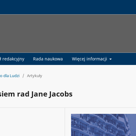
ł redakcyjny
Rada naukowa
Więcej informacji
o dla Ludzi
/
Artykuły
siem rad Jane Jacobs