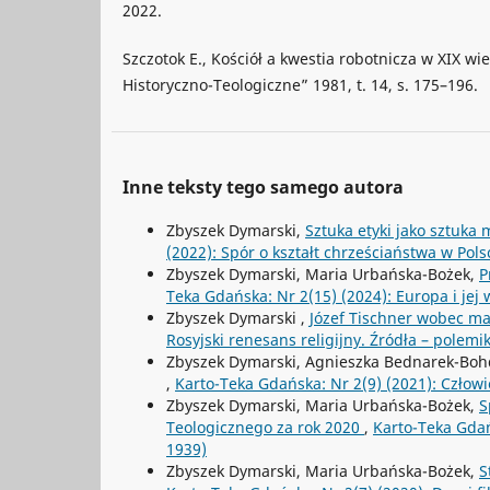
2022.
Szczotok E., Kościół a kwestia robotnicza w XIX wie
Historyczno-Teologiczne” 1981, t. 14, s. 175–196.
Inne teksty tego samego autora
Zbyszek Dymarski,
Sztuka etyki jako sztuka
(2022): Spór o kształt chrześciaństwa w Pols
Zbyszek Dymarski, Maria Urbańska-Bożek,
P
Teka Gdańska: Nr 2(15) (2024): Europa i jej
Zbyszek Dymarski ,
Józef Tischner wobec m
Rosyjski renesans religijny. Źródła – polemik
Zbyszek Dymarski, Agnieszka Bednarek-Boh
,
Karto-Teka Gdańska: Nr 2(9) (2021): Człow
Zbyszek Dymarski, Maria Urbańska-Bożek,
S
Teologicznego za rok 2020
,
Karto-Teka Gdańs
1939)
Zbyszek Dymarski, Maria Urbańska-Bożek,
S