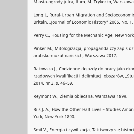
Miasta-ogrody jutra, tłum. M. Trykozko, Warszawa
Long J., Rural-Urban Migration and Socioeconomic 
Britain, „Journal of Economic History” 2005, No. 1, 
Perry C., Housing for the Mechanic Age, New York
Pinker M., Mitologizacja, propaganda czy zapis d
arabsko-muzułmańskich, Warszawa 2017.
Rakowska J., Codzienne dojazdy do pracy jako ek
rządowych kwalifikacji i delimitacji obszarów, „St
2014, nr 3, s. 46–59.
Reymont W., Ziemia obiecana, Warszawa 1899.
Riis J. A., How the Other Half Lives – Studies Am
York, New York 1890.
Smil V., Energia i cywilizacja. Tak tworzy się histor