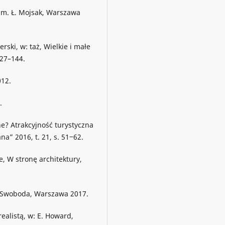
tłum. Ł. Mojsak, Warszawa
erski, w: taż, Wielkie i małe
127–144.
012.
.
e? Atrakcyjność turystyczna
a” 2016, t. 21, s. 51‒62.
e, W stronę architektury,
T. Swoboda, Warszawa 2017.
ealistą, w: E. Howard,