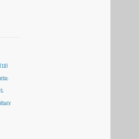
(10)
rto-
):
ultury