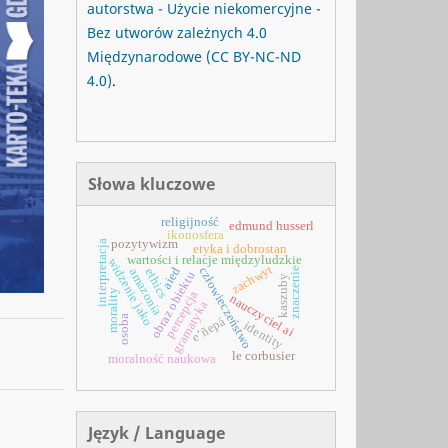
autorstwa - Użycie niekomercyjne -
Bez utworów zależnych 4.0
Międzynarodowe
(CC BY-NC-ND
4.0)
.
Słowa kluczowe
religijność
edmund husserl
ikonosfera
pozytywizm
interpretacja
etyka i dobrostan
wartości i relacje międzyludzkie
widzenie jako
zachwyt
aied
człowieczeństwo
znaczenie
ethics
amazonia
obraz obiektu
kaszuby
morality
percepcja
nauczyciel ai
gramatyka
osoba
e’ñepá
identity
le corbusier
moralność naukowa
Język / Language