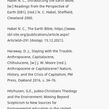
Habel N. C., Introducting the Earth Bible,
[w:] Readings from the Perspective of
Earth (EB1), (red.) N. C. Habel, Sheffield,
Cleveland 2000.
Habel N. C., The Earth Bible, https://www.
sbl-site.org/publications/article.aspx?
ArticleId=291 (dostęp: 15.12.2021).
Haraway, D. J., Staying with the Trouble.
Anthropocene, Capitalocene,
Chthulucene, [w:] J. W. Moore (red.),
Anthropocene or Capitalocene? Nature,
History, and the Crisis of Capitalism, PM
Press, Oakland 2016, s. 34–76.
Hitzhusen, G.E., Judeo-Christians Theology
and the Environment: Moving Beyond
Scepticism to New Sources for
Environmental education in the United