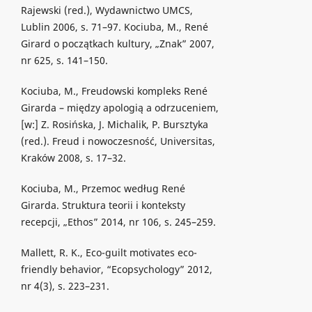
Rajewski (red.), Wydawnictwo UMCS,
Lublin 2006, s. 71–97. Kociuba, M., René
Girard o początkach kultury, „Znak” 2007,
nr 625, s. 141–150.
Kociuba, M., Freudowski kompleks René
Girarda – między apologią a odrzuceniem,
[w:] Z. Rosińska, J. Michalik, P. Bursztyka
(red.). Freud i nowoczesność, Universitas,
Kraków 2008, s. 17–32.
Kociuba, M., Przemoc według René
Girarda. Struktura teorii i konteksty
recepcji, „Ethos” 2014, nr 106, s. 245–259.
Mallett, R. K., Eco-guilt motivates eco-
friendly behavior, “Ecopsychology” 2012,
nr 4(3), s. 223–231.