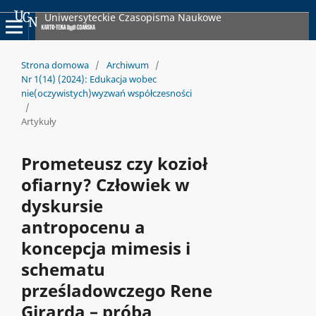
Uniwersyteckie Czasopisma Naukowe
Strona domowa
/
Archiwum
/
Nr 1(14) (2024): Edukacja wobec
nie(oczywistych)wyzwań współczesności
/
Artykuły
Prometeusz czy kozioł
ofiarny? Człowiek w
dyskursie
antropocenu a
koncepcja mimesis i
schematu
prześladowczego Rene
Girarda – próba