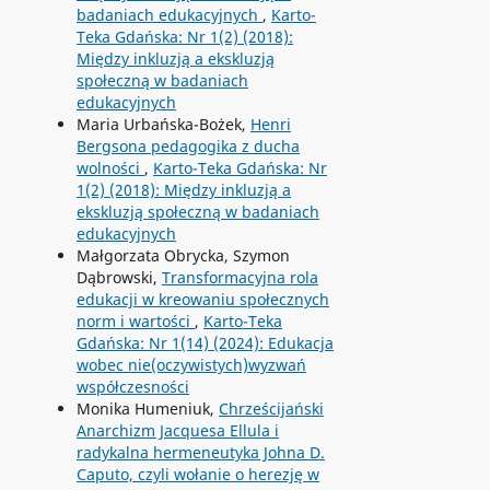
badaniach edukacyjnych
,
Karto-
Teka Gdańska: Nr 1(2) (2018):
Między inkluzją a ekskluzją
społeczną w badaniach
edukacyjnych
Maria Urbańska-Bożek,
Henri
Bergsona pedagogika z ducha
wolności
,
Karto-Teka Gdańska: Nr
1(2) (2018): Między inkluzją a
ekskluzją społeczną w badaniach
edukacyjnych
Małgorzata Obrycka, Szymon
Dąbrowski,
Transformacyjna rola
edukacji w kreowaniu społecznych
norm i wartości
,
Karto-Teka
Gdańska: Nr 1(14) (2024): Edukacja
wobec nie(oczywistych)wyzwań
współczesności
Monika Humeniuk,
Chrześcijański
Anarchizm Jacquesa Ellula i
radykalna hermeneutyka Johna D.
Caputo, czyli wołanie o herezję w