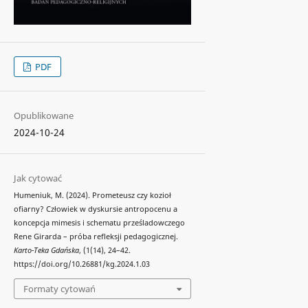
PDF
Opublikowane
2024-10-24
Jak cytować
Humeniuk, M. (2024). Prometeusz czy kozioł
ofiarny? Człowiek w dyskursie antropocenu a
koncepcja mimesis i schematu prześladowczego
Rene Girarda – próba refleksji pedagogicznej.
Karto-Teka Gdańska
, (1(14), 24–42.
https://doi.org/10.26881/kg.2024.1.03
Formaty cytowań