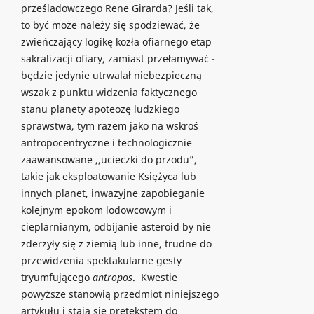
prześladowczego Rene Girarda? Jeśli tak,
to być może należy się spodziewać, że
zwieńczający logikę kozła ofiarnego etap
sakralizacji ofiary, zamiast przełamywać -
będzie jedynie utrwalał niebezpieczną
wszak z punktu widzenia faktycznego
stanu planety apoteozę ludzkiego
sprawstwa, tym razem jako na wskroś
antropocentryczne i technologicznie
zaawansowane ,,ucieczki do przodu”,
takie jak eksploatowanie Księżyca lub
innych planet, inwazyjne zapobieganie
kolejnym epokom lodowcowym i
cieplarnianym, odbijanie asteroid by nie
zderzyły się z ziemią lub inne, trudne do
przewidzenia spektakularne gesty
tryumfującego
antropos
. Kwestie
powyższe stanowią przedmiot niniejszego
artykułu i stają się pretekstem do