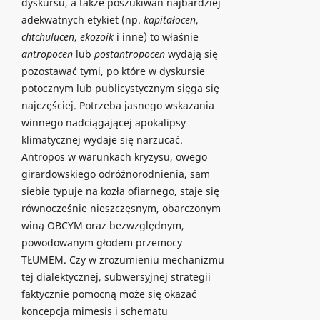
dyskursu, a także poszukiwań najbardziej
adekwatnych etykiet (np.
kapitałocen
,
chtchulucen
,
ekozoik
i inne) to właśnie
antropocen
lub
postantropocen
wydają się
pozostawać tymi, po które w dyskursie
potocznym lub publicystycznym sięga się
najczęściej. Potrzeba jasnego wskazania
winnego nadciągającej apokalipsy
klimatycznej wydaje się narzucać.
Antropos w warunkach kryzysu, owego
girardowskiego odróżnorodnienia, sam
siebie typuje na kozła ofiarnego, staje się
równocześnie nieszczęsnym, obarczonym
winą OBCYM oraz bezwzględnym,
powodowanym głodem przemocy
TŁUMEM. Czy w zrozumieniu mechanizmu
tej dialektycznej, subwersyjnej strategii
faktycznie pomocną może się okazać
koncepcja mimesis i schematu