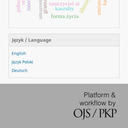
gramatyka
identity
amazonia
nauczyciel ai
kaszuby
forma życia
Język / Language
English
Język Polski
Deutsch