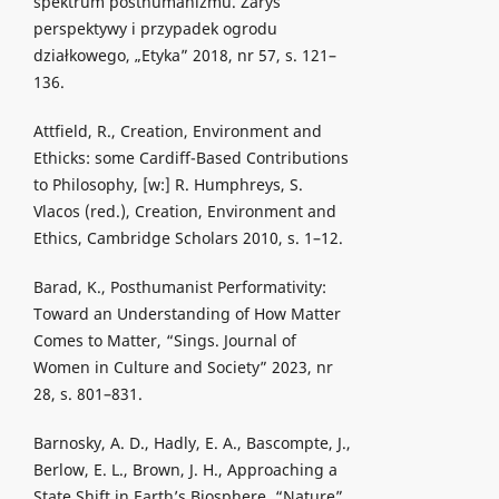
spektrum posthumanizmu. Zarys
perspektywy i przypadek ogrodu
działkowego, „Etyka” 2018, nr 57, s. 121–
136.
Attfield, R., Creation, Environment and
Ethicks: some Cardiff-Based Contributions
to Philosophy, [w:] R. Humphreys, S.
Vlacos (red.), Creation, Environment and
Ethics, Cambridge Scholars 2010, s. 1–12.
Barad, K., Posthumanist Performativity:
Toward an Understanding of How Matter
Comes to Matter, “Sings. Journal of
Women in Culture and Society” 2023, nr
28, s. 801–831.
Barnosky, A. D., Hadly, E. A., Bascompte, J.,
Berlow, E. L., Brown, J. H., Approaching a
State Shift in Earth’s Biosphere, “Nature”