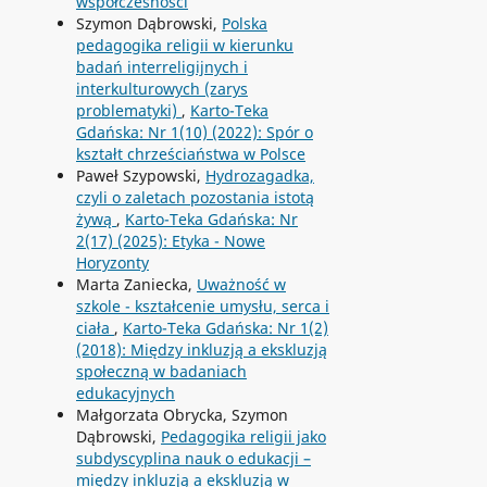
współczesności
Szymon Dąbrowski,
Polska
pedagogika religii w kierunku
badań interreligijnych i
interkulturowych (zarys
problematyki)
,
Karto-Teka
Gdańska: Nr 1(10) (2022): Spór o
kształt chrześciaństwa w Polsce
Paweł Szypowski,
Hydrozagadka,
czyli o zaletach pozostania istotą
żywą
,
Karto-Teka Gdańska: Nr
2(17) (2025): Etyka - Nowe
Horyzonty
Marta Zaniecka,
Uważność w
szkole - kształcenie umysłu, serca i
ciała
,
Karto-Teka Gdańska: Nr 1(2)
(2018): Między inkluzją a ekskluzją
społeczną w badaniach
edukacyjnych
Małgorzata Obrycka, Szymon
Dąbrowski,
Pedagogika religii jako
subdyscyplina nauk o edukacji –
między inkluzją a ekskluzją w