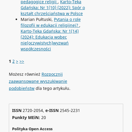
pedagogice religii
,
Karto-Teka
Gdańska: Nr 1(10) (2022): Spór o
kształt chrześciaństwa w Polsce
Marian Pułtuski,
Pytania o rolę
filozofii w edukacji religijnej?
,
Karto-Teka Gdańska: Nr 1(14)
(2024): Edukacja wobec
nie(oczywistych)wyzwań
współczesności
1
2
>
>>
Możesz również
Rozpocznij
zaawansowane wyszukiwanie
podobieństw
dla tego artykułu.
ISSN
2720-2054,
e-ISSN
2545-2231
Punkty MEiN:
20
Polityka Open Access