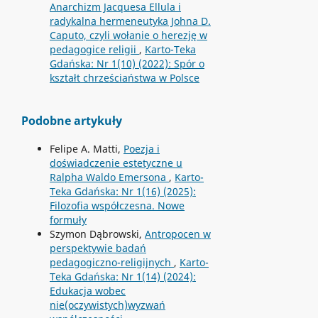
Anarchizm Jacquesa Ellula i
radykalna hermeneutyka Johna D.
Caputo, czyli wołanie o herezję w
pedagogice religii
,
Karto-Teka
Gdańska: Nr 1(10) (2022): Spór o
kształt chrześciaństwa w Polsce
Podobne artykuły
Felipe A. Matti,
Poezja i
doświadczenie estetyczne u
Ralpha Waldo Emersona
,
Karto-
Teka Gdańska: Nr 1(16) (2025):
Filozofia współczesna. Nowe
formuły
Szymon Dąbrowski,
Antropocen w
perspektywie badań
pedagogiczno-religijnych
,
Karto-
Teka Gdańska: Nr 1(14) (2024):
Edukacja wobec
nie(oczywistych)wyzwań