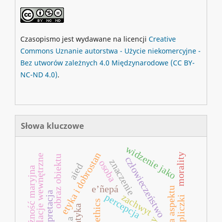
Czasopismo jest wydawane na licencji
Creative
Commons
Uznanie autorstwa - Użycie niekomercyjne -
Bez utworów zależnych 4.0 Międzynarodowe
(CC BY-
NC-ND 4.0)
.
Słowa kluczowe
widzenie jako
etyka i dobrostan
morality
relacje wewnętrzne
obraz obiektu
człowieczeństwo
znaczenie
osoba
aied
pobożność maryjna
e’ñepá
zmiana aspektu
interpretacja
percepcja
zachwyt
kapliczki
ethics