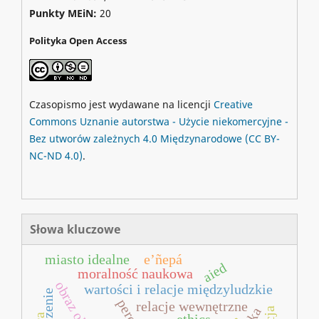
Punkty MEiN:
20
Polityka Open Access
Czasopismo jest wydawane na licencji
Creative
Commons
Uznanie autorstwa - Użycie niekomercyjne -
Bez utworów zależnych 4.0 Międzynarodowe
(CC BY-
NC-ND 4.0)
.
Słowa kluczowe
miasto idealne
e’ñepá
aied
moralność naukowa
obraz obiektu
wartości i relacje międzyludzkie
znaczenie
relacje wewnętrzne