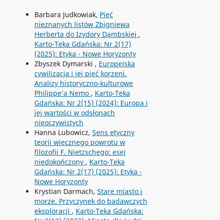
Barbara Judkowiak,
Pięć
nieznanych listów Zbigniewa
Herberta do Izydory Dąmbskiej
,
Karto-Teka Gdańska: Nr 2(17)
(2025): Etyka - Nowe Horyzonty
Zbyszek Dymarski ,
Europejska
cywilizacja i jej pięć korzeni.
Analizy historyczno-kulturowe
Philippe’a Nemo
,
Karto-Teka
Gdańska: Nr 2(15) (2024): Europa i
jej wartości w odsłonach
nieoczywistych
Hanna Lubowicz,
Sens etyczny
teorii wiecznego powrotu w
filozofii F. Nietzschego: esej
niedokończony
,
Karto-Teka
Gdańska: Nr 2(17) (2025): Etyka -
Nowe Horyzonty
Krystian Darmach,
Stare miasto i
morze. Przyczynek do badawczych
eksploracji
,
Karto-Teka Gdańska: