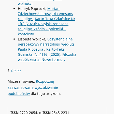
wolności
Henryk Paprocki,
Marian
Zdziechowski i rosyjski renesans
religijny
,
Karto-Teka Gdańska: Nr
1(6) (2020): Rosyjski renesans
religijny. Źródła – polemiki ‒
konteksty
Elżbieta Wolicka,
Egzystencjalne
perspektywy narratologii według
Paula Ricoeura
,
Karto-Teka
Gdańska: Nr 1(16) (2025): Filozofia
współczesna. Nowe formuły
1
2
>
>>
Możesz również
Rozpocznij
zaawansowane wyszukiwanie
podobieństw
dla tego artykułu.
ISSN
2720-2054,
e-ISSN
2545-2231