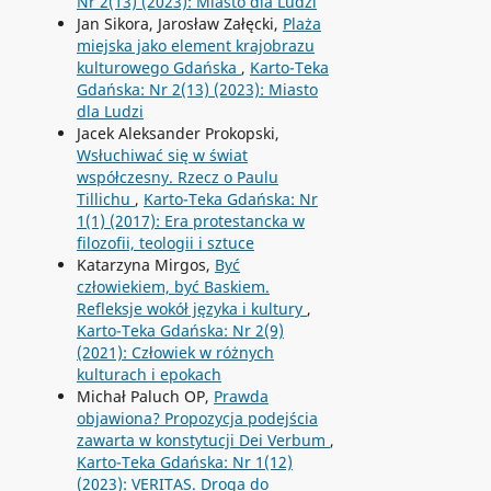
Nr 2(13) (2023): Miasto dla Ludzi
Jan Sikora, Jarosław Załęcki,
Plaża
miejska jako element krajobrazu
kulturowego Gdańska
,
Karto-Teka
Gdańska: Nr 2(13) (2023): Miasto
dla Ludzi
Jacek Aleksander Prokopski,
Wsłuchiwać się w świat
współczesny. Rzecz o Paulu
Tillichu
,
Karto-Teka Gdańska: Nr
1(1) (2017): Era protestancka w
filozofii, teologii i sztuce
Katarzyna Mirgos,
Być
człowiekiem, być Baskiem.
Refleksje wokół języka i kultury
,
Karto-Teka Gdańska: Nr 2(9)
(2021): Człowiek w różnych
kulturach i epokach
Michał Paluch OP,
Prawda
objawiona? Propozycja podejścia
zawarta w konstytucji Dei Verbum
,
Karto-Teka Gdańska: Nr 1(12)
(2023): VERITAS. Droga do