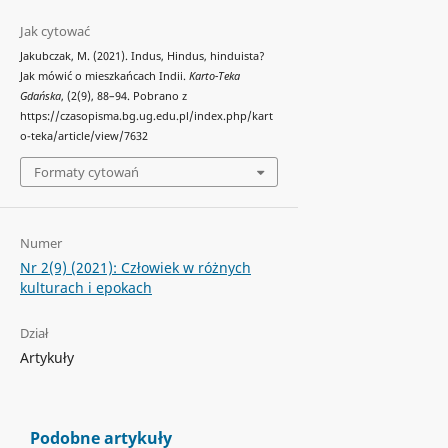
Jak cytować
Jakubczak, M. (2021). Indus, Hindus, hinduista?
Jak mówić o mieszkańcach Indii.
Karto-Teka
Gdańska
, (2(9), 88–94. Pobrano z
https://czasopisma.bg.ug.edu.pl/index.php/kart
o-teka/article/view/7632
Formaty cytowań
Numer
Nr 2(9) (2021): Człowiek w różnych
kulturach i epokach
Dział
Artykuły
Podobne artykuły