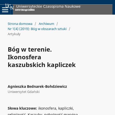
Uniwersyteckie Czasopisma Naukowe
Strona domowa
/
Archiwum
/
Nr 1(4) (2019): Bóg w obszarach sztuki
/
Artykuły
Bóg w terenie.
Ikonosfera
kaszubskich kapliczek
Agnieszka Bednarek-Bohdziewicz
Uniwersytet Gdański
Słowa kluczowe:
ikonosfera, kapliczki,
religijność, Kaszuby, pobożność maryjna