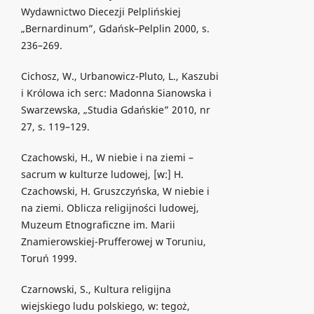
Wydawnictwo Diecezji Pelplińskiej
„Bernardinum”, Gdańsk–Pelplin 2000, s.
236–269.
Cichosz, W., Urbanowicz-Pluto, L., Kaszubi
i Królowa ich serc: Madonna Sianowska i
Swarzewska, „Studia Gdańskie” 2010, nr
27, s. 119–129.
Czachowski, H., W niebie i na ziemi –
sacrum w kulturze ludowej, [w:] H.
Czachowski, H. Gruszczyńska, W niebie i
na ziemi. Oblicza religijności ludowej,
Muzeum Etnograficzne im. Marii
Znamierowskiej-Prufferowej w Toruniu,
Toruń 1999.
Czarnowski, S., Kultura religijna
wiejskiego ludu polskiego, w: tegoż,