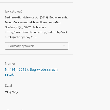
Jak cytować
Bednarek-Bohdziewicz, A. . (2019). Bóg w terenie.
Ikonosfera kaszubskich kapliczek.
Karto-Teka
Gdańska
, (1(4), 60–76. Pobrano z
https://czasopisma.bg.ug.edu.pl/index.php/kart
o-teka/article/view/7910
Formaty cytowań
Numer
Nr 1(4) (2019): Bóg w obszarach
sztuki
Dział
Artykuły