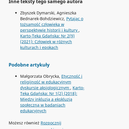
Inne teksty tego samego autora
Zbyszek Dymarski, Agnieszka
Bednarek-Bohdziewicz,
Pytając o
tożsamość człowieka w
perspektywie historii i kultury
,
Karto-Teka Gdańska: Nr 2(9)
(2021): Człowiek w różnych
kulturach i epokach
Podobne artykuły
Małgorzata Obrycka,
Etyczność i
religijność w edukacyjnym
dyskursie aksjologicznym
,
Karto-
Teka Gdańska: Nr 1(2) (2018):
Między inkluzją a ekskluzją
społeczną w badaniach
edukacyjnych
Możesz również
Rozpocznij