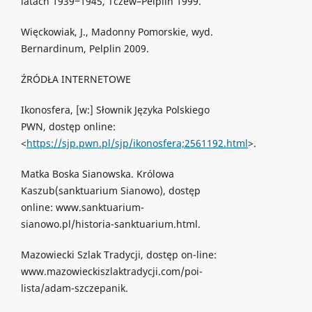
latach 1939‒1945, Tczew–Pelplin 1999.
Więckowiak, J., Madonny Pomorskie, wyd.
Bernardinum, Pelplin 2009.
ŹRÓDŁA INTERNETOWE
Ikonosfera, [w:] Słownik Języka Polskiego
PWN, dostęp online:
<
https://sjp.pwn.pl/sjp/ikonosfera;2561192.html
>.
Matka Boska Sianowska. Królowa
Kaszub(sanktuarium Sianowo), dostęp
online: www.sanktuarium-
sianowo.pl/historia-sanktuarium.html.
Mazowiecki Szlak Tradycji, dostęp on-line:
www.mazowieckiszlaktradycji.com/poi-
lista/adam-szczepanik.