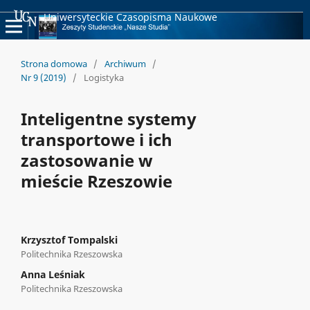
Uniwersyteckie Czasopisma Naukowe
Strona domowa
/
Archiwum
/
Nr 9 (2019)
/
Logistyka
Inteligentne systemy
transportowe i ich
zastosowanie w
mieście Rzeszowie
Krzysztof Tompalski
Politechnika Rzeszowska
Anna Leśniak
Politechnika Rzeszowska