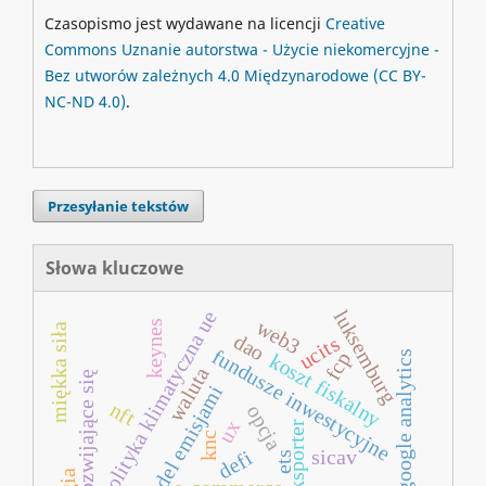
Czasopismo jest wydawane na licencji
Creative
Commons
Uznanie autorstwa - Użycie niekomercyjne -
Bez utworów zależnych 4.0 Międzynarodowe
(CC BY-
NC-ND 4.0)
.
Przesyłanie tekstów
Słowa kluczowe
luksemburg
polityka klimatyczna ue
web3
keynes
miękka siła
dao
ucits
fundusze inwestycyjne
fcp
google analytics
koszt fiskalny
waluta
kraje rozwijające się
handel emisjami
nft
opcja
ux
eksporter
knc
sicav
defi
ets