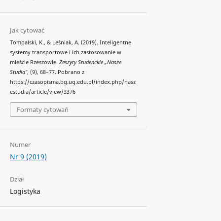
Jak cytować
Tompalski, K., & Leśniak, A. (2019). Inteligentne
systemy transportowe i ich zastosowanie w
mieście Rzeszowie.
Zeszyty Studenckie „Nasze
Studia"
, (9), 68–77. Pobrano z
https://czasopisma.bg.ug.edu.pl/index.php/nasz
estudia/article/view/3376
Formaty cytowań
Numer
Nr 9 (2019)
Dział
Logistyka