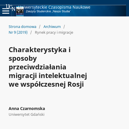
Uniwersyteckie Czasopisma Naukowe
Strona domowa
/
Archiwum
/
Nr 9 (2019)
/
Rynek pracy i migracje
Charakterystyka i
sposoby
przeciwdziałania
migracji intelektualnej
we współczesnej Rosji
Anna Czarnomska
Uniwersytet Gdański