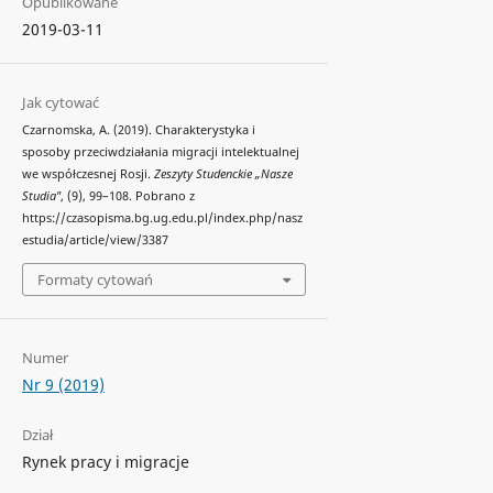
Opublikowane
2019-03-11
Jak cytować
Czarnomska, A. (2019). Charakterystyka i
sposoby przeciwdziałania migracji intelektualnej
we współczesnej Rosji.
Zeszyty Studenckie „Nasze
Studia"
, (9), 99–108. Pobrano z
https://czasopisma.bg.ug.edu.pl/index.php/nasz
estudia/article/view/3387
Formaty cytowań
Numer
Nr 9 (2019)
Dział
Rynek pracy i migracje