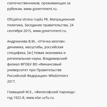
соотечественников, проживающих за
рубежом, www.government.ru.
Oficjalna strona rządu FR, Миграционная
политика, Заседание правительства, 24
сентября 2015, www.government.ru.
Андрианова В.М., «Утечка мозгов»:
динамика, масштабы, российская
специфика, [w:] Новая экономика и
региональная наука, Владимирский
филиал ФГОБУ ВО «Финансовый
университет при Правительстве
Российской Федерации» Włodzimierz
2017.
Главацкий М.Е., «Философский пароход»:
год 1922-й, www.elar.urfu.ru.