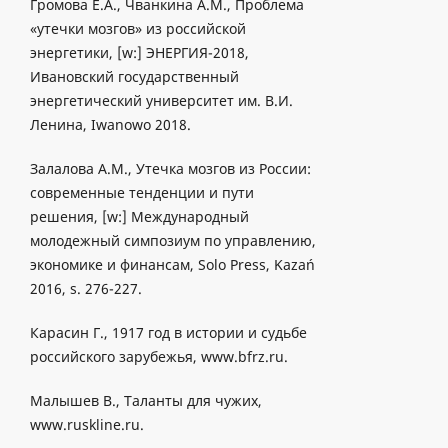
Громова Е.А., Чванкина А.М., Проблема
«утечки мозгов» из российской
энергетики, [w:] ЭНЕРГИЯ-2018,
Ивановский государственный
энергетический университет им. В.И.
Ленина, Iwanowo 2018.
Залалова А.М., Утечка мозгов из России:
современные тенденции и пути
решения, [w:] Международный
молодежный симпозиум по управлению,
экономике и финансам, Solo Press, Kazań
2016, s. 276-227.
Карасин Г., 1917 год в истории и судьбе
российского зарубежья, www.bfrz.ru.
Малышев В., Таланты для чужих,
www.ruskline.ru.