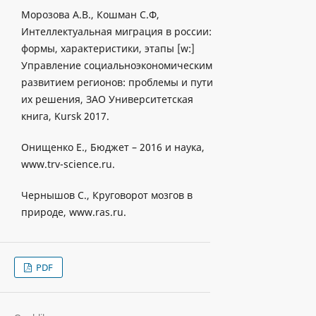
Морозова А.В., Кошман С.Ф,
Интеллектуальная миграция в россии:
формы, характеристики, этапы [w:]
Управление социальноэкономическим
развитием регионов: проблемы и пути
их решения, ЗАО Университетская
книга, Kursk 2017.
Онищенко Е., Бюджет – 2016 и наука,
www.trv-science.ru.
Чернышов С., Круговорот мозгов в
природе, www.ras.ru.
PDF