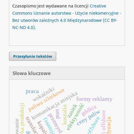
Czasopismo jest wydawane na licencji
Creative
Commons
Uznanie autorstwa - Użycie niekomercyjne -
Bez utworów zależnych 4.0 Międzynarodowe
(CC BY-
NC-ND 4.0)
.
Przesyłanie tekstów
Słowa kluczowe
wskaźniki
paliwa silnikowe
praca
komunikacja miejska
formy reklamy
efektywność
zasiek
logistyka produkcji
gddkia
koszalin
ceny paliw
port
spółki offshore
przemysł węgla
centra offshore
transformacja
finansjalizacja
periodyzacja
sterowanie
kopalnie