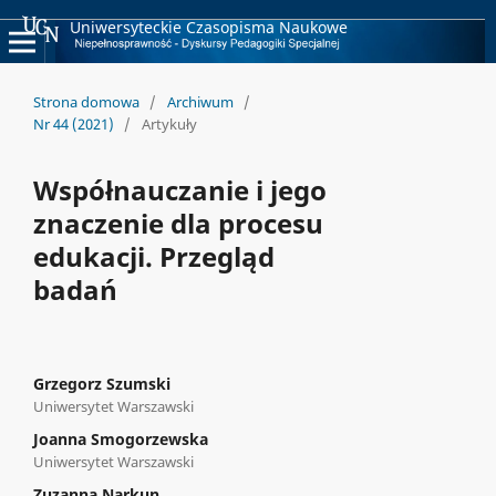
Uniwersyteckie Czasopisma Naukowe
Strona domowa
/
Archiwum
/
Nr 44 (2021)
/
Artykuły
Współnauczanie i jego
znaczenie dla procesu
edukacji. Przegląd
badań
Grzegorz Szumski
Uniwersytet Warszawski
Joanna Smogorzewska
Uniwersytet Warszawski
Zuzanna Narkun