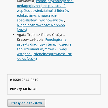
Karwowski,
Pomoc psychologiczno-
pedagogiczna jako przestrzeń
współodpowiedzialności liderów
edukacyjnych: nauczycieli
specjalistów i wychowawców
,
Niepełnosprawność: Nr 55-56
(2025)
Agata Trębacz-Ritter, Grażyna
Krasowicz-Kupis,
Fonologiczne
aspekty diagnozy i terapii dzieci z
zaburzeniami wymowy – uwagi
wstępne
,
Niepełnosprawność: Nr
55-56 (2025)
e-ISSN
2544-0519
Punkty MEiN
: 40
Przesyłanie tekstów