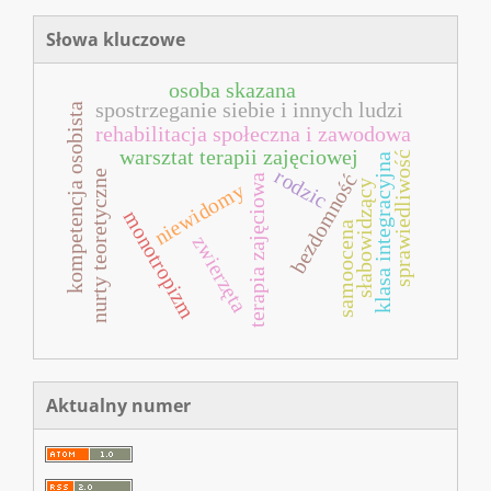
Słowa kluczowe
osoba skazana
spostrzeganie siebie i innych ludzi
kompetencja osobista
rehabilitacja społeczna i zawodowa
warsztat terapii zajęciowej
sprawiedliwość
klasa integracyjna
rodzic
nurty teoretyczne
bezdomność
terapia zajęciowa
słabowidzący
niewidomy
monotropizm
samoocena
zwierzęta
Aktualny numer