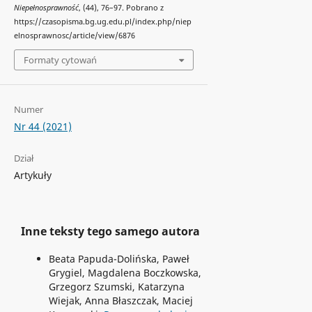
Niepełnosprawność
, (44), 76–97. Pobrano z
https://czasopisma.bg.ug.edu.pl/index.php/niep
elnosprawnosc/article/view/6876
Formaty cytowań
Numer
Nr 44 (2021)
Dział
Artykuły
Inne teksty tego samego autora
Beata Papuda-Dolińska, Paweł
Grygiel, Magdalena Boczkowska,
Grzegorz Szumski, Katarzyna
Wiejak, Anna Błaszczak, Maciej