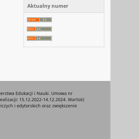
Aktualny numer
rstwa Edukacji i Nauki. Umowa nr
ealizacji: 15.12.2022-14.12.2024. Wartość
czych i edytorskich oraz zwiększenie