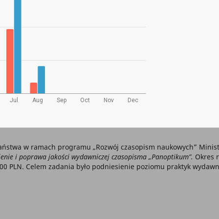
aństwa w ramach programu „Rozwój czasopism naukowych” Ministe
nie i poprawa jakości wydawniczej czasopisma „Panoptikum”.
Okres r
000 PLN. Celem zadania było podniesienie poziomu praktyk wydawni