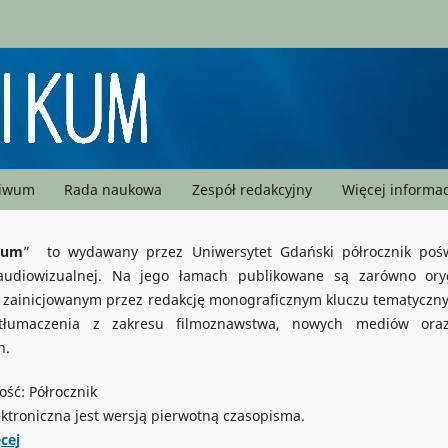
hiwum
Rada naukowa
Zespół redakcyjny
Więcej informac
kum
”
to wydawany przez Uniwersytet Gdański półrocznik poś
 audiowizualnej. Na jego łamach publikowane są zarówno ory
w zainicjowanym przez redakcję monograficznym kluczu tematycznym
tłumaczenia z zakresu filmoznawstwa, nowych mediów ora
h.
ość: Półrocznik
ektroniczna jest wersją pierwotną czasopisma.
cej