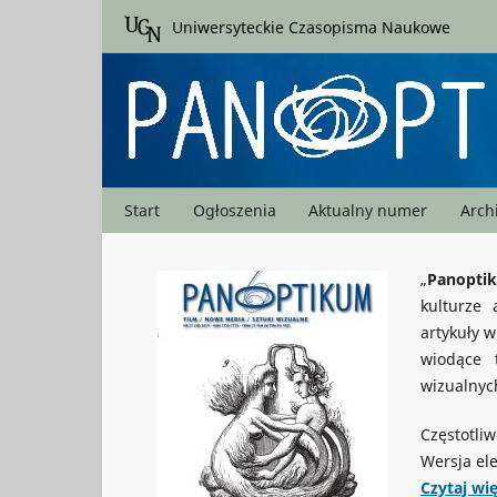
Uniwersyteckie Czasopisma Naukowe
Start
Ogłoszenia
Aktualny numer
Arc
„
Panopti
kulturze
artykuły 
wiodące 
wizualnyc
Częstotliw
Wersja el
Czytaj wię