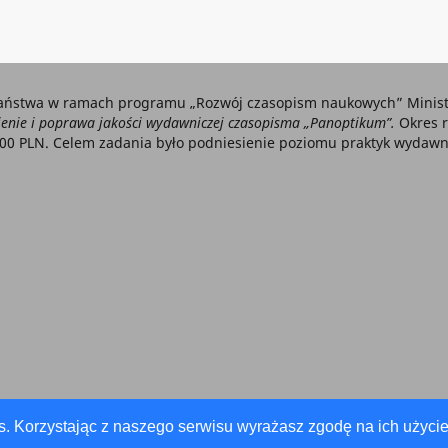
aństwa w ramach programu „Rozwój czasopism naukowych” Ministe
nie i poprawa jakości wydawniczej czasopisma „Panoptikum”.
Okres r
000 PLN. Celem zadania było podniesienie poziomu praktyk wydawni
s. Korzystając z naszego serwisu wyrażasz zgodę na ich użycie