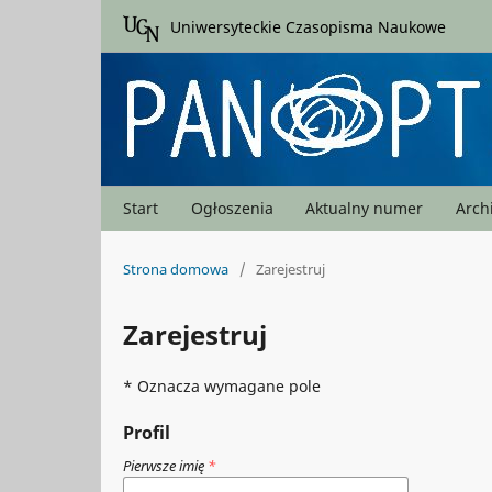
Uniwersyteckie Czasopisma Naukowe
Start
Ogłoszenia
Aktualny numer
Arc
Strona domowa
/
Zarejestruj
Zarejestruj
* Oznacza wymagane pole
Profil
Pierwsze imię
*