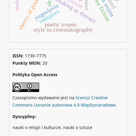
theory of possible worlds
zimna wojna
science fiction
filmmaking as therapy
zło
yugoslavia
vampires
poetic tropes
style in cinematography
ISSN:
1730–7775
Punkty MEiN:
20
Polityka Open Access
Czasopismo wydawane jest na
licencji Creative
Commons Uznanie autorstwa 4.0 Międzynarodowe
.
Dyscypliny:
nauki o religii i kulturze, nauki o sztuce