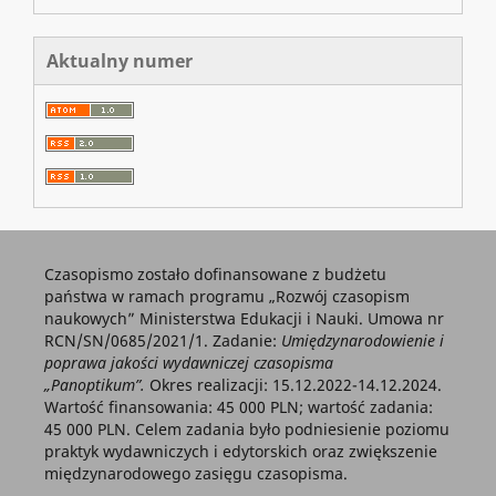
Aktualny numer
Czasopismo zostało dofinansowane z budżetu
państwa w ramach programu „Rozwój czasopism
naukowych” Ministerstwa Edukacji i Nauki. Umowa nr
RCN/SN/0685/2021/1. Zadanie:
Umiędzynarodowienie i
poprawa jakości wydawniczej czasopisma
„Panoptikum”.
Okres realizacji: 15.12.2022-14.12.2024.
Wartość finansowania: 45 000 PLN; wartość zadania:
45 000 PLN. Celem zadania było podniesienie poziomu
praktyk wydawniczych i edytorskich oraz zwiększenie
międzynarodowego zasięgu czasopisma.