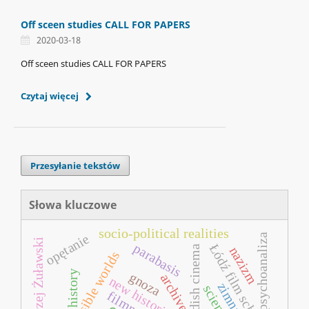
Off sceen studies CALL FOR PAPERS
2020-03-18
Off sceen studies CALL FOR PAPERS
Czytaj więcej
Przesyłanie tekstów
Słowa kluczowe
socio-political realities
opętanie
psychoanaliza
andrzej Żuławski
parabasis
Łódź film school
swedish cinema
nazizm
history
gnoza
archive
new historicism