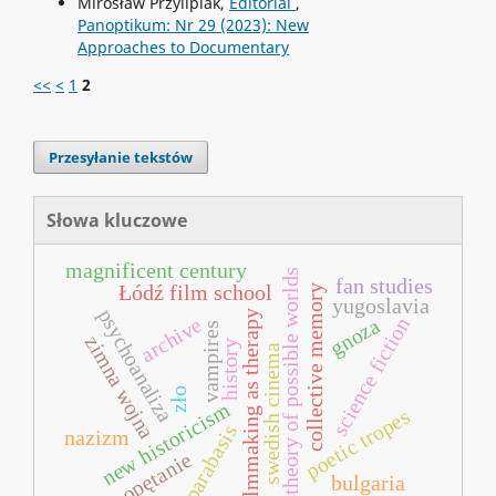
Mirosław Przylipiak,
Editorial
,
Panoptikum: Nr 29 (2023): New
Approaches to Documentary
<<
<
1
2
Przesyłanie tekstów
Słowa kluczowe
magnificent century
theory of possible worlds
fan studies
Łódź film school
collective memory
yugoslavia
psychoanaliza
filmmaking as therapy
archive
science fiction
gnoza
vampires
zimna wojna
history
swedish cinema
zło
new historicism
poetic tropes
parabasis
nazizm
opętanie
bulgaria