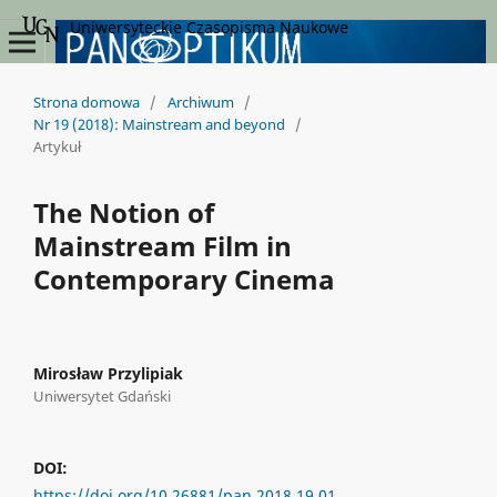
Uniwersyteckie Czasopisma Naukowe
Strona domowa
/
Archiwum
/
Nr 19 (2018): Mainstream and beyond
/
Artykuł
The Notion of
Mainstream Film in
Contemporary Cinema
Mirosław Przylipiak
Uniwersytet Gdański
DOI:
https://doi.org/10.26881/pan.2018.19.01