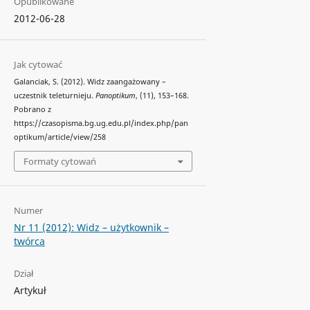
Opublikowane
2012-06-28
Jak cytować
Galanciak, S. (2012). Widz zaangażowany –
uczestnik teleturnieju.
Panoptikum
, (11), 153–168.
Pobrano z
https://czasopisma.bg.ug.edu.pl/index.php/pan
optikum/article/view/258
Formaty cytowań
Numer
Nr 11 (2012): Widz – użytkownik –
twórca
Dział
Artykuł