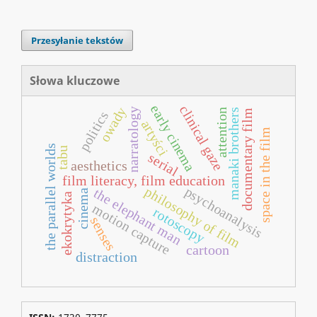
Przesyłanie tekstów
Słowa kluczowe
early cinema
clinical gaze
owady
narratology
manaki brothers
attention
documentary film
politics
artyści
space in the film
the parallel worlds
tabu
serial
aesthetics
film literacy, film education
psychoanalysis
philosophy of film
the elephant man
cinema
ekokrytyka
motion capture
rotoscopy
senses
cartoon
distraction