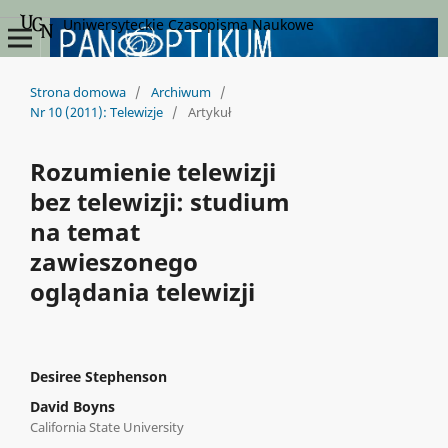
Uniwersyteckie Czasopisma Naukowe
Strona domowa
/
Archiwum
/
Nr 10 (2011): Telewizje
/
Artykuł
Rozumienie telewizji
bez telewizji: studium
na temat
zawieszonego
oglądania telewizji
Desiree Stephenson
David Boyns
California State University