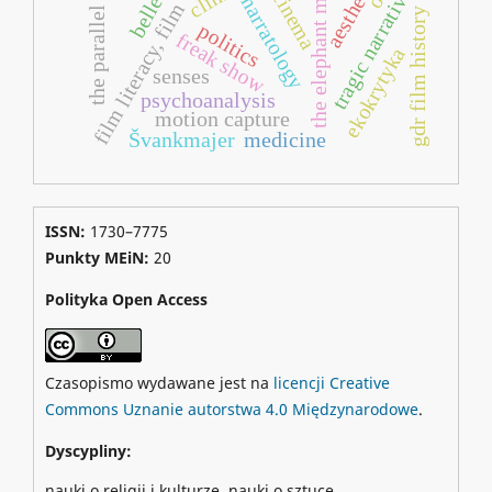
film literacy, film education
the parallel worlds
aesthetics
tragic narratives
the elephant man
cinema
narratology
gdr film history
politics
freak show
ekokrytyka
senses
psychoanalysis
motion capture
Švankmajer
medicine
ISSN:
1730–7775
Punkty MEiN:
20
Polityka Open Access
Czasopismo wydawane jest na
licencji Creative
Commons Uznanie autorstwa 4.0 Międzynarodowe
.
Dyscypliny:
nauki o religii i kulturze, nauki o sztuce