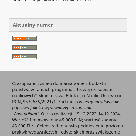
Aktualny numer
Czasopismo zostało dofinansowane z budżetu
państwa w ramach programu „Rozwój czasopism
naukowych” Ministerstwa Edukacji i Nauki. Umowa nr
RCN/SN/0685/2021/1. Zadanie:
Umiędzynarodowienie i
poprawa jakości wydawniczej czasopisma
„Panoptikum”.
Okres realizacji: 15.12.2022-14.12.2024.
Wartość finansowania: 45 000 PLN; wartość zadania:
45 000 PLN. Celem zadania było podniesienie poziomu
praktyk wydawniczych i edytorskich oraz zwiększenie