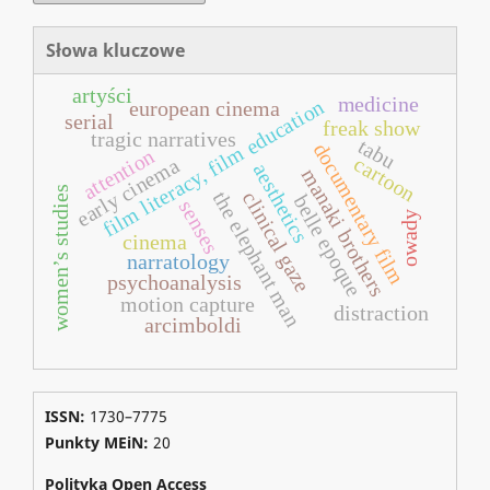
Słowa kluczowe
artyści
medicine
film literacy, film education
european cinema
serial
freak show
tragic narratives
tabu
documentary film
attention
cartoon
early cinema
aesthetics
manaki brothers
women’s studies
clinical gaze
the elephant man
belle epoque
senses
owady
cinema
narratology
psychoanalysis
motion capture
distraction
arcimboldi
ISSN:
1730–7775
Punkty MEiN:
20
Polityka Open Access