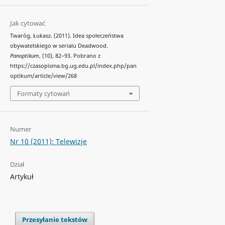
Jak cytować
Twaróg, Łukasz. (2011). Idea społeczeństwa
obywatelskiego w serialu Deadwood.
Panoptikum
, (10), 82–93. Pobrano z
https://czasopisma.bg.ug.edu.pl/index.php/pan
optikum/article/view/268
Formaty cytowań
Numer
Nr 10 (2011): Telewizje
Dział
Artykuł
Przesyłanie tekstów