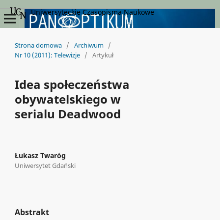
Uniwersyteckie Czasopisma Naukowe
Strona domowa
/
Archiwum
/
Nr 10 (2011): Telewizje
/
Artykuł
Idea społeczeństwa
obywatelskiego w
serialu Deadwood
Łukasz Twaróg
Uniwersytet Gdański
Abstrakt