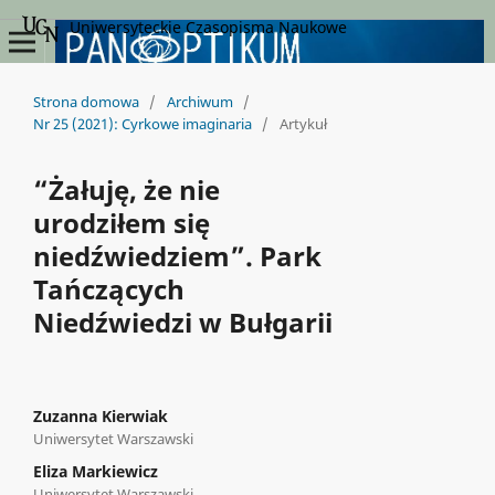
Uniwersyteckie Czasopisma Naukowe
Strona domowa
/
Archiwum
/
Nr 25 (2021): Cyrkowe imaginaria
/
Artykuł
“Żałuję, że nie
urodziłem się
niedźwiedziem”. Park
Tańczących
Niedźwiedzi w Bułgarii
Zuzanna Kierwiak
Uniwersytet Warszawski
Eliza Markiewicz
Uniwersytet Warszawski