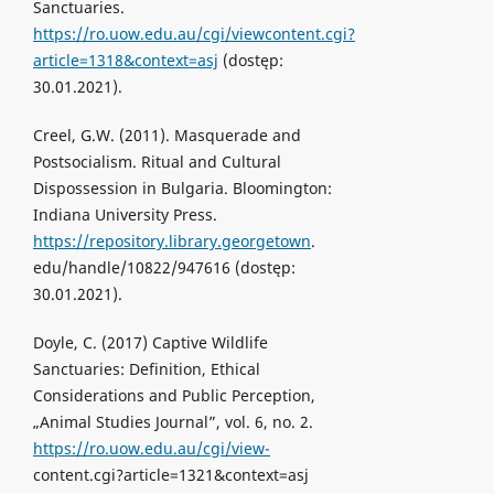
Sanctuaries.
https://ro.uow.edu.au/cgi/viewcontent.cgi?
article=1318&context=asj
(dostęp:
30.01.2021).
Creel, G.W. (2011). Masquerade and
Postsocialism. Ritual and Cultural
Dispossession in Bulgaria. Bloomington:
Indiana University Press.
https://repository.library.georgetown
.
edu/handle/10822/947616 (dostęp:
30.01.2021).
Doyle, C. (2017) Captive Wildlife
Sanctuaries: Definition, Ethical
Considerations and Public Perception,
„Animal Studies Journal”, vol. 6, no. 2.
https://ro.uow.edu.au/cgi/view-
content.cgi?article=1321&context=asj