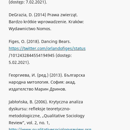
(dostęp: 7.02.2021).
DeGrazia, D. (2014) Prawa zwierząt.
Bardzo krótkie wprowadzenie. Kraków:
Wydawnictwo Nomos.
Figes, O. (2018). Dancing Bears.
https://twitter.com/orlandofiges/status
/1012432844554194945 (dostęp:
5.02.2021).
Георгиева, И. (ред.) (2013). Българска
народна митология. София: акад.
издателство Марин Дринов.
Jabłońska, B. (2006). Krytyczna analiza
dyskursu: refleksje teoretyczno-
metodologiczne, „Qualitative Sociology
Review”, vol. 2, no. 1,
http://www.qualitativesociologyreview.org