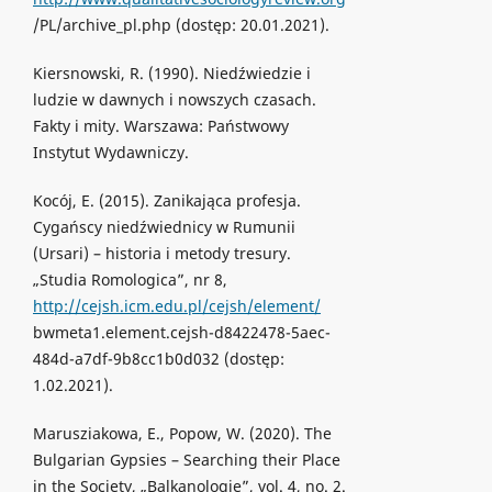
/PL/archive_pl.php (dostęp: 20.01.2021).
Kiersnowski, R. (1990). Niedźwiedzie i
ludzie w dawnych i nowszych czasach.
Fakty i mity. Warszawa: Państwowy
Instytut Wydawniczy.
Kocój, E. (2015). Zanikająca profesja.
Cygańscy niedźwiednicy w Rumunii
(Ursari) – historia i metody tresury.
„Studia Romologica”, nr 8,
http://cejsh.icm.edu.pl/cejsh/element/
bwmeta1.element.cejsh-d8422478-5aec-
484d-a7df-9b8cc1b0d032 (dostęp:
1.02.2021).
Marusziakowa, E., Popow, W. (2020). The
Bulgarian Gypsies – Searching their Place
in the Society, „Balkanologie”, vol. 4, no. 2.