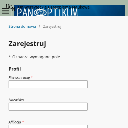
Uniwersyteckie Czasopisma Naukowe
Strona domowa
/
Zarejestruj
Zarejestruj
* Oznacza wymagane pole
Profil
Pierwsze imię
*
Nazwisko
Afiliacja
*