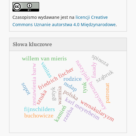
Czasopismo wydawane jest na
licencji Creative
Commons Uznanie autorstwa 4.0 Międzynarodowe
.
Słowa kluczowe
spinoza
willem van mieris
naszyjnik bursztynowy
vanitas
fasady
zestawienia barw
friedrich fischer
sząbruk
rodzice
nsdap
sopot
tynk
patronat
warmia
gotyk
polska
sztuka
karl meyerheim
wernakularyzm
kamień
rzeźba
fijnschilders
buchowicze