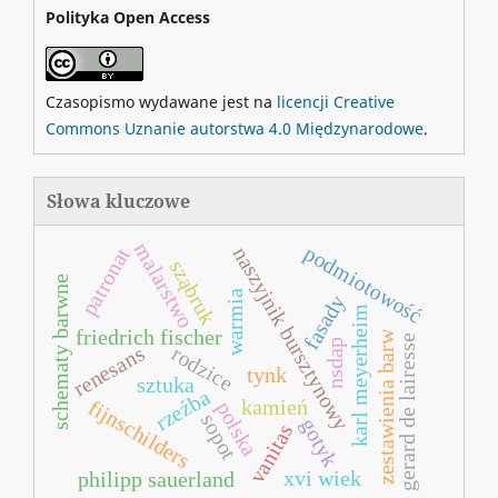
Polityka Open Access
Czasopismo wydawane jest na
licencji Creative
Commons Uznanie autorstwa 4.0 Międzynarodowe
.
Słowa kluczowe
malarstwo
podmiotowość
naszyjnik bursztynowy
patronat
sząbruk
schematy barwne
warmia
fasady
karl meyerheim
friedrich fischer
zestawienia barw
gerard de lairesse
nsdap
renesans
rodzice
tynk
sztuka
rzeźba
kamień
fijnschilders
polska
sopot
gotyk
vanitas
xvi wiek
philipp sauerland