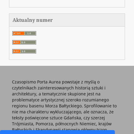
Aktualny numer
Czasopismo Porta Aurea powstaje z myślą o
czytelnikach zainteresowanych historią sztuki i
architektury, a tematycznie skupione jest na
problematyce artystycznej szeroko rozumianego
regionu basenu Morza Bałtyckiego. Sprofilowanie to
nie ma charakteru wykluczającego, ale oznacza, że
teksty poświęcone sztuce Gdańska, czy szerzej
Trójmiasta, Pomorza, północnych Niemiec, krajów
Bałtyckich i Skandynawii stanowią główny trzon