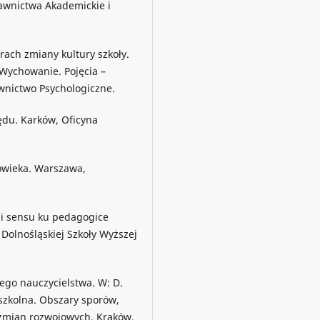
awnictwa Akademickie i
erach zmiany kultury szkoły.
 Wychowanie. Pojęcia –
wnictwo Psychologiczne.
ędu. Karków, Oficyna
łowieka. Warszawa,
fii sensu ku pedagogice
olnośląskiej Szkoły Wyższej
ego nauczycielstwa. W: D.
szkolna. Obszary sporów,
zmian rozwojowych. Kraków,