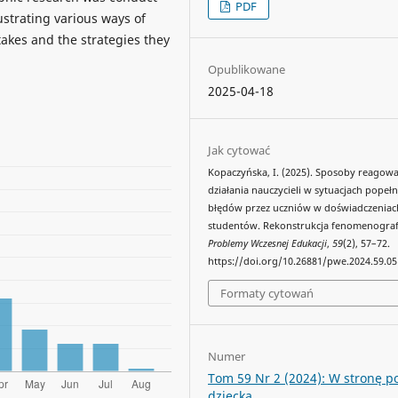
PDF
ustrating various ways of
takes and the strategies they
Opublikowane
2025-04-18
Jak cytować
Kopaczyńska, I. (2025). Sposoby reagowa
działania nauczycieli w sytuacjach popełn
błędów przez uczniów w doświadczeniac
studentów. Rekonstrukcja fenomenograf
Problemy Wczesnej Edukacji
,
59
(2), 57–72.
https://doi.org/10.26881/pwe.2024.59.05
Formaty cytowań
Numer
Tom 59 Nr 2 (2024): W stronę p
dziecka