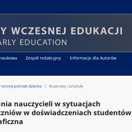
 naukowa
Zespół redakcyjny
Informacje dla Autorów
 stronę potrzeb dziecka
/
Rozprawy i artykuły
nia nauczycieli w sytuacjach
uczniów w doświadczeniach studentów
ficzna