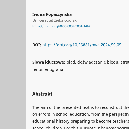
Iwona Kopaczyńska
Uniwersytet Zielonogórski
https://orcid.org/0000-0002-3001-146X
DOI:
https://doi.org/10.26881/pwe.2024.59.05
Słowa kluczowe:
błąd, doświadczanie błędu, stra
fenomenografia
Abstrakt
The aim of the presented text is to reconstruct t
on errors in school education, from the perspecti
educational history preparing to become teachers
school children. For this purpose, phenomenogra