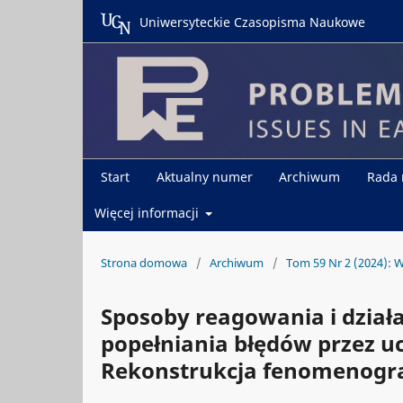
Uniwersyteckie Czasopisma Naukowe
Start
Aktualny numer
Archiwum
Rada
Więcej informacji
Strona domowa
/
Archiwum
/
Tom 59 Nr 2 (2024): W
Sposoby reagowania i działa
popełniania błędów przez 
Rekonstrukcja fenomenogra