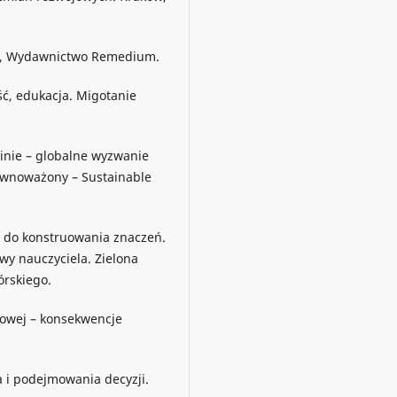
wa, Wydawnictwo Remedium.
ść, edukacja. Migotanie
inie – globalne wyzwanie
wnoważony – Sustainable
u do konstruowania znaczeń.
y nauczyciela. Zielona
órskiego.
mowej – konsekwencje
a i podejmowania decyzji.