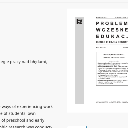
tegie pracy nad błędami,
he ways of experiencing work
ve of students’ own
 of preschool and early
phic research was conduct­