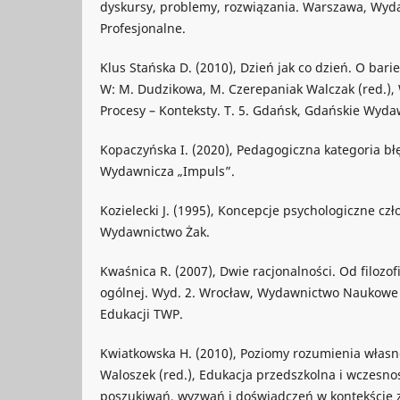
dyskursy, problemy, rozwiązania. Warszawa, Wyd
Profesjonalne.
Klus Stańska D. (2010), Dzień jak co dzień. O bari
W: M. Dudzikowa, M. Czerepaniak Walczak (red.),
Procesy – Konteksty. T. 5. Gdańsk, Gdańskie Wyda
Kopaczyńska I. (2020), Pedagogiczna kategoria bł
Wydawnicza „Impuls”.
Kozielecki J. (1995), Koncepcje psychologiczne cz
Wydawnictwo Żak.
Kwaśnica R. (2007), Dwie racjonalności. Od filozo
ogólnej. Wyd. 2. Wrocław, Wydawnictwo Naukowe D
Edukacji TWP.
Kwiatkowska H. (2010), Poziomy rozumienia własn
Waloszek (red.), Edukacja przedszkolna i wczesno
poszukiwań, wyzwań i doświadczeń w kontekście 