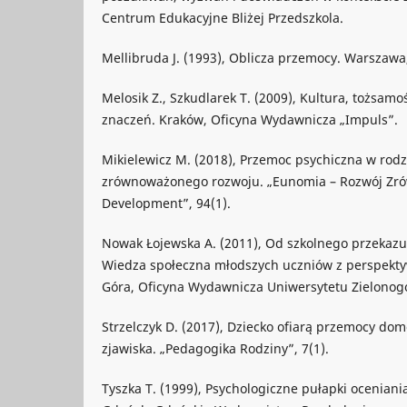
Centrum Edukacyjne Bliżej Przedszkola.
Mellibruda J. (1993), Oblicza przemocy. Warsza
Melosik Z., Szkudlarek T. (2009), Kultura, tożsamo
znaczeń. Kraków, Oficyna Wydawnicza „Impuls”.
Mikielewicz M. (2018), Przemoc psychiczna w rodz
zrównoważonego rozwoju. „Eunomia – Rozwój Zró
Development”, 94(1).
Nowak Łojewska A. (2011), Od szkolnego przekaz
Wiedza społeczna młodszych uczniów z perspektyw
Góra, Oficyna Wydawnicza Uniwersytetu Zielonog
Strzelczyk D. (2017), Dziecko ofiarą przemocy do
zjawiska. „Pedagogika Rodziny”, 7(1).
Tyszka T. (1999), Psychologiczne pułapki oceniani