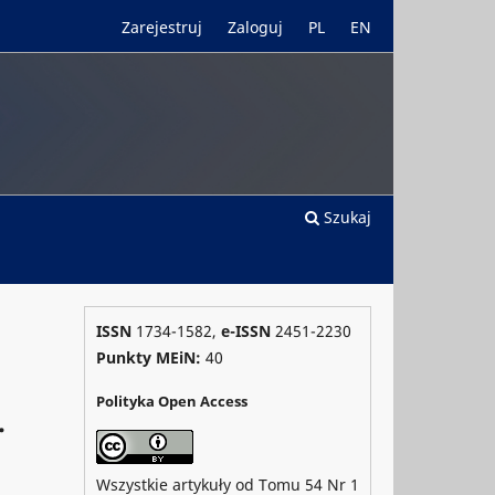
Zarejestruj
Zaloguj
PL
EN
Szukaj
ISSN
1734-1582,
e-ISSN
2451-2230
Punkty MEiN:
40
Polityka Open Access
.
Wszystkie artykuły od Tomu 54 Nr 1