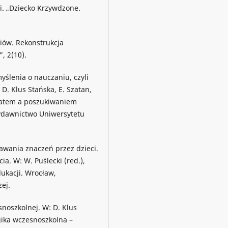
i. „Dziecko Krzywdzone.
niów. Rekonstrukcja
, 2(10).
yślenia o nauczaniu, czyli
. Klus Stańska, E. Szatan,
matem a poszukiwaniem
ydawnictwo Uniwersytetu
dawania znaczeń przez dzieci.
. W: W. Puślecki (red.),
ukacji. Wrocław,
ej.
snoszkolnej. W: D. Klus
gika wczesnoszkolna –