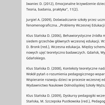
Iwaniec D. (2012), Emocjonalne krzywdzenie dziec
Teoria, badania, praktyka”, 11(2).
Jurgiel A. (2009), Doświadczanie szkoły przez ucz
fenomenograficzna. „Problemy Wczesnej Edukacji”
Klus Stańska D. (2006), Behawiorystyczne źródła m
siedem grzechów głównych wczesnej edukacji. W: D
D. Bronk (red.), Wczesna edukacja. Między sche
nowych ujęć teoretyczno badawczych. Gdańsk, W
Gdańskiego.
Klus Stańska D. (2008), Konteksty teoretyczne na
Wokół pytań o rozumienia pedagogicznego wsparcia
Wspieranie rozwoju dzieci w procesie wczesnej ed
Wydawnictwo Naukowe Dolnośląskiej Szkoły Wyższ
Klus Stańska D. (2009), Dyskursy pedagogiki wcze
Stańska, M. Szczepska Pustkowska (red.), Pedago