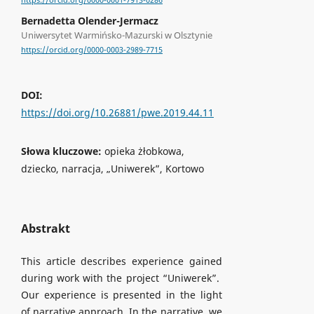
https://orcid.org/0000-0001-7913-0286
Bernadetta Olender-Jermacz
Uniwersytet Warmińsko-Mazurski w Olsztynie
https://orcid.org/0000-0003-2989-7715
DOI:
https://doi.org/10.26881/pwe.2019.44.11
Słowa kluczowe:
opieka żłobkowa,
dziecko, narracja, „Uniwerek”, Kortowo
Abstrakt
This article describes experience gained
during work with the project “Uniwerek”.
Our experience is presented in the light
of narrative approach. In the narrative, we