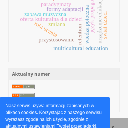
urządzenie edukacyjne
język propagandy
paradygmaty
wiedza potoczna
formy adaptacji
zabawa muzyczna
świat dzieci
oferta kulturalna dla dzieci
rola ucznia
zmiana
retention
przystosowanie
multicultural education
Aktualny numer
Nasz serwis używa informacji zapisanych w
plikach cookies. Korzystając z naszego serwisu
wyrażasz zgodę na ich użycie, zgodnie z
aktualnymi ustawieniami Twojej przeglądarki.