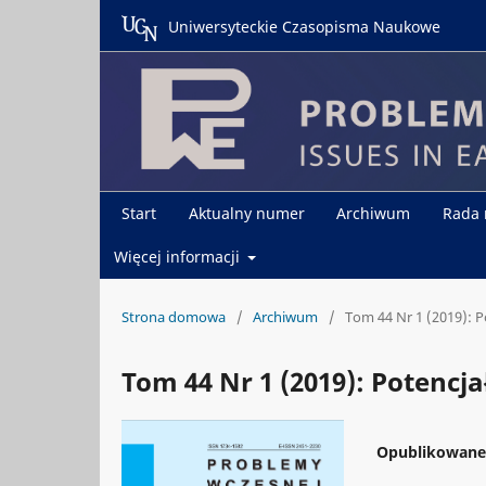
Uniwersyteckie Czasopisma Naukowe
Start
Aktualny numer
Archiwum
Rada
Więcej informacji
Strona domowa
/
Archiwum
/
Tom 44 Nr 1 (2019): P
Tom 44 Nr 1 (2019): Potencja
Opublikowan