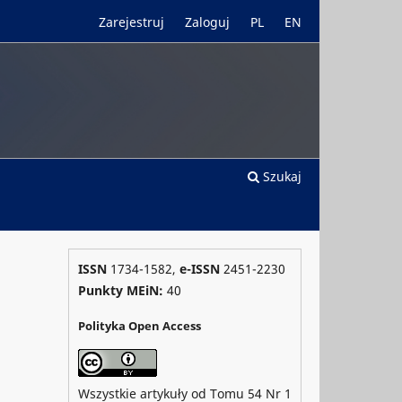
Zarejestruj
Zaloguj
PL
EN
Szukaj
ISSN
1734-1582,
e-ISSN
2451-2230
Punkty MEiN:
40
Polityka Open Access
Wszystkie artykuły od Tomu 54 Nr 1