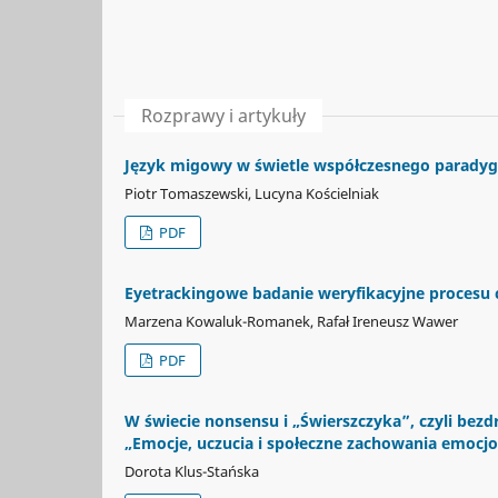
Rozprawy i artykuły
Język migowy w świetle współczesnego parady
Piotr Tomaszewski, Lucyna Kościelniak
PDF
Eyetrackingowe badanie weryfikacyjne procesu cz
Marzena Kowaluk-Romanek, Rafał Ireneusz Wawer
PDF
W świecie nonsensu i „Świerszczyka”, czyli bez
„Emocje, uczucia i społeczne zachowania emocj
Dorota Klus-Stańska