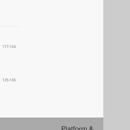
117-124
125-136