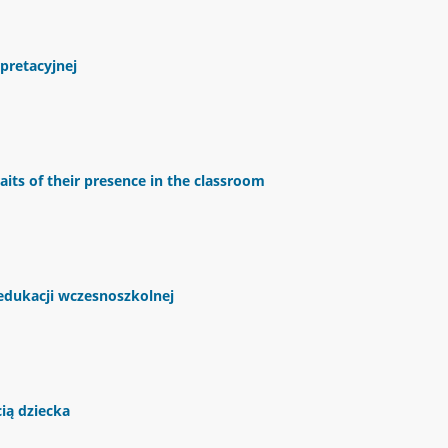
rpretacyjnej
raits of their presence in the classroom
edukacji wczesnoszkolnej
ią dziecka