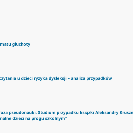
gmatu głuchoty
ytania u dzieci ryzyka dysleksji – analiza przypadków
droża pseudonauki. Studium przypadku książki Aleksandry Krusz
onalne dzieci na progu szkolnym”