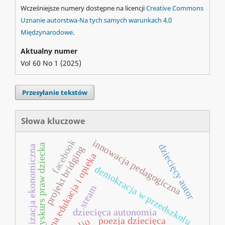
Wcześniejsze numery dostępne na licencji
Creative Commons
Uznanie autorstwa-Na tych samych warunkach 4.0
Międzynarodowe
.
Aktualny numer
Vol 60 No 1 (2025)
Przesyłanie tekstów
Słowa kluczowe
facebook
innowacja pedagogiczna
dziecięcy autor
dyskurs praw dziecka
socjalizacja ekonomiczna
projekt bridging
wczesna edukacja i opieka
demokracja w przedszkolu
steam
dziecięca autonomia
poezja dziecięca