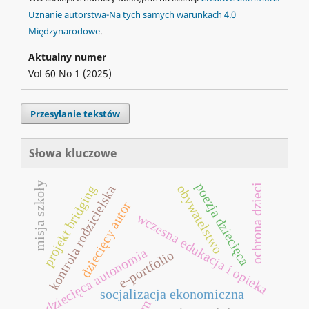
Uznanie autorstwa-Na tych samych warunkach 4.0
Międzynarodowe
.
Aktualny numer
Vol 60 No 1 (2025)
Przesyłanie tekstów
Słowa kluczowe
misja szkoły
poezja dziecięca
ochrona dzieci
obywatelstwo
kontrola rodzicielska
projekt bridging
dziecięcy autor
wczesna edukacja i opieka
dziecięca autonomia
e-portfolio
socjalizacja ekonomiczna