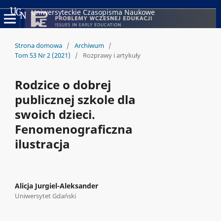
Uniwersyteckie Czasopisma Naukowe
Strona domowa
/
Archiwum
/
Tom 53 Nr 2 (2021)
/
Rozprawy i artykuły
Rodzice o dobrej
publicznej szkole dla
swoich dzieci.
Fenomenograficzna
ilustracja
Alicja Jurgiel-Aleksander
Uniwersytet Gdański