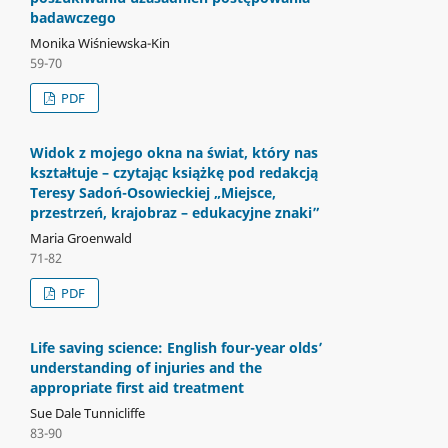
badawczego
Monika Wiśniewska-Kin
59-70
PDF
Widok z mojego okna na świat, który nas
kształtuje – czytając książkę pod redakcją
Teresy Sadoń-Osowieckiej „Miejsce,
przestrzeń, krajobraz – edukacyjne znaki”
Maria Groenwald
71-82
PDF
Life saving science: English four-year olds’
understanding of injuries and the
appropriate first aid treatment
Sue Dale Tunnicliffe
83-90