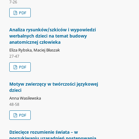
7-26
PDF
Analiza rysunków/szkiców i wypowiedzi
werbalnych dzieci na temat budowy
anatomicznej człowieka
Eliza Rybska, Maciej Błaszak
27-47
PDF
Motyw zwierzęcy w twórczości językowej
dzieci
Anna Wasilewska
48-58
PDF
Dziecięce rozumienie świata – w
poszukiwaniu uzasadnień postępowania