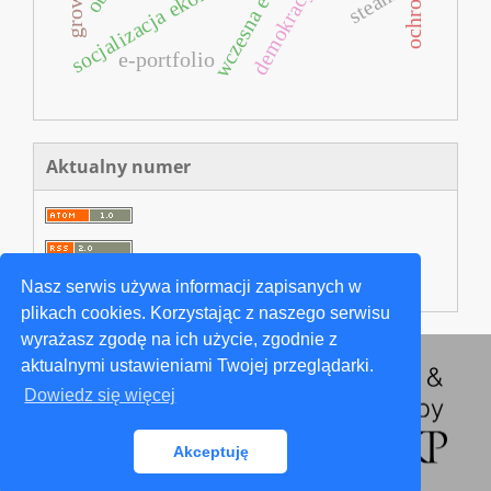
socjalizacja ekonomiczna
steam
e-portfolio
Aktualny numer
Nasz serwis używa informacji zapisanych w
plikach cookies. Korzystając z naszego serwisu
wyrażasz zgodę na ich użycie, zgodnie z
aktualnymi ustawieniami Twojej przeglądarki.
Dowiedz się więcej
Akceptuję