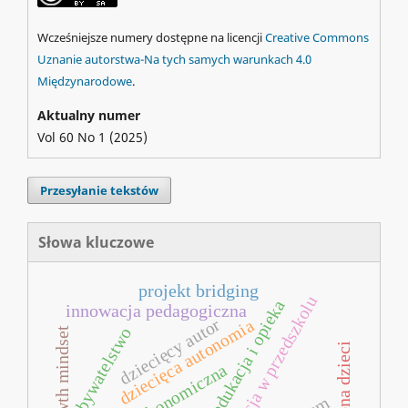
Wcześniejsze numery dostępne na licencji
Creative Commons
Uznanie autorstwa-Na tych samych warunkach 4.0
Międzynarodowe
.
Aktualny numer
Vol 60 No 1 (2025)
Przesyłanie tekstów
Słowa kluczowe
projekt bridging
demokracja w przedszkolu
wczesna edukacja i opieka
innowacja pedagogiczna
dziecięcy autor
dziecięca autonomia
obywatelstwo
growth mindset
ochrona dzieci