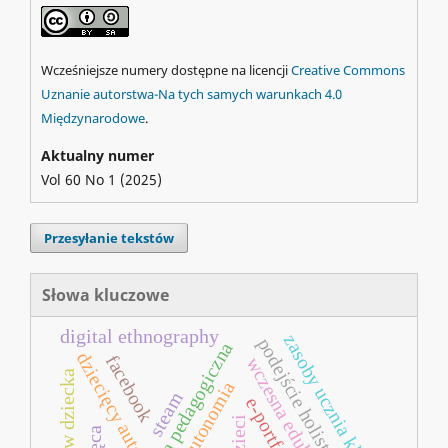
Wcześniejsze numery dostępne na licencji
Creative Commons
Uznanie autorstwa-Na tych samych warunkach 4.0
Międzynarodowe
.
Aktualny numer
Vol 60 No 1 (2025)
Przesyłanie tekstów
Słowa kluczowe
digital ethnography
zasoby ucznia klasy 4
podejście holistyczne
innowacja pedagogiczna
dziecięcy autor
facebook
steam
e-portfolio