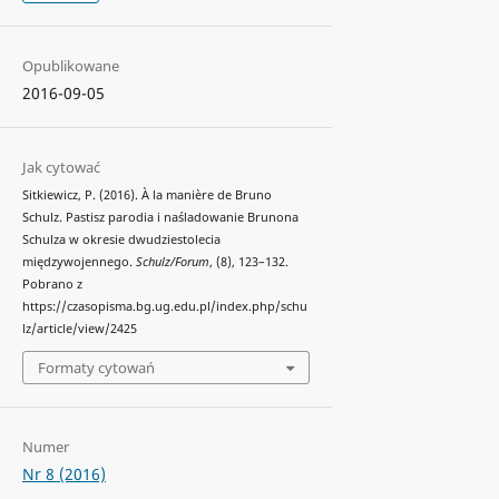
Opublikowane
2016-09-05
Jak cytować
Sitkiewicz, P. (2016). À la manière de Bruno
Schulz. Pastisz parodia i naśladowanie Brunona
Schulza w okresie dwudziestolecia
międzywojennego.
Schulz/Forum
, (8), 123–132.
Pobrano z
https://czasopisma.bg.ug.edu.pl/index.php/schu
lz/article/view/2425
Formaty cytowań
Numer
Nr 8 (2016)