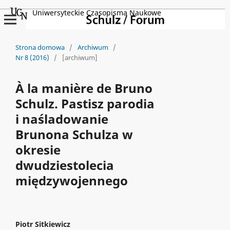
Uniwersyteckie Czasopisma Naukowe
Strona domowa
/
Archiwum
/
Nr 8 (2016)
/
[archiwum]
À la manière de Bruno
Schulz. Pastisz parodia
i naśladowanie
Brunona Schulza w
okresie
dwudziestolecia
międzywojennego
Piotr Sitkiewicz