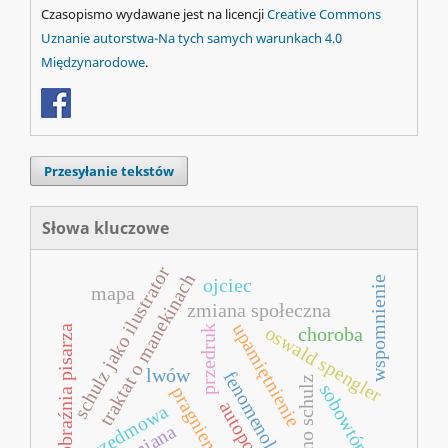
Czasopismo wydawane jest na licencji
Creative Commons
Uznanie autorstwa-Na tych samych warunkach 4.0
Międzynarodowe
.
Przesyłanie tekstów
Słowa kluczowe
schulz jako ilustrator
traktat o manekinach
wspomnienie
ojciec
mapa
zmiana społeczna
upamiętnienie
oswald spengler
przedruk
wyobraźnia pisarza
choroba
lwów
fenomenologia
bruno schulz
sobowtór
pragnienie
autoportret
przedmowa