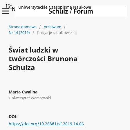
Uniwersyteckie Czasopisma Naukowe
Strona domowa
/
Archiwum
/
Nr 14 (2019)
/
[inicjacje schulzowskie]
Świat ludzki w
twórczości Brunona
Schulza
Marta Cwalina
Uniwersytet Warszawski
DOI:
https://doi.org/10.26881/sf.2019.14.06