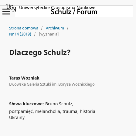
Uniwersyteckie Czasopisma Naukowe
Strona domowa
/
Archiwum
/
Nr 14 (2019)
/
[wyznania]
Dlaczego Schulz?
Taras Wozniak
Lwowska Galeria Sztuki im. Borysa Woźnickiego
Słowa kluczowe:
Bruno Schulz,
postpamięć, melancholia, trauma, historia
Ukrainy