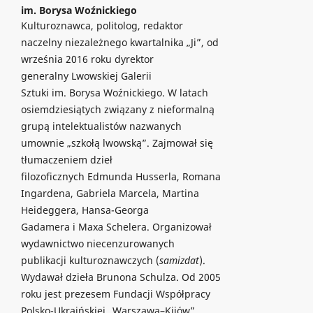
im. Borysa Woźnickiego
Kulturoznawca, politolog, redaktor
naczelny niezależnego kwartalnika „Ji”, od
września 2016 roku dyrektor
generalny Lwowskiej Galerii
Sztuki im. Borysa Woźnickiego. W latach
osiemdziesiątych związany z nieformalną
grupą intelektualistów nazwanych
umownie „szkołą lwowską”. Zajmował się
tłumaczeniem dzieł
filozoficznych Edmunda Husserla, Romana
Ingardena, Gabriela Marcela, Martina
Heideggera, Hansa-Georga
Gadamera i Maxa Schelera. Organizował
wydawnictwo niecenzurowanych
publikacji kulturoznawczych (
samizdat
).
Wydawał dzieła Brunona Schulza. Od 2005
roku jest prezesem Fundacji Współpracy
Polsko-Ukraińskiej „Warszawa–Kijów”.