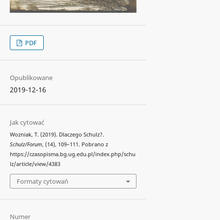
PDF
Opublikowane
2019-12-16
Jak cytować
Wozniak, T. (2019). Dlaczego Schulz?.
Schulz/Forum
, (14), 109–111. Pobrano z
https://czasopisma.bg.ug.edu.pl/index.php/schu
lz/article/view/4383
Formaty cytowań
Numer