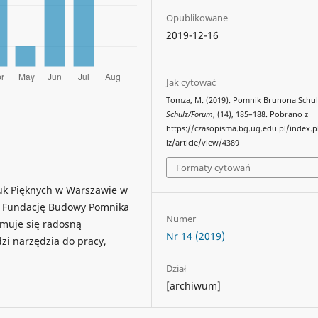
Opublikowane
2019-12-16
Jak cytować
Tomza, M. (2019). Pomnik Brunona Schul
Schulz/Forum
, (14), 185–188. Pobrano z
https://czasopisma.bg.ug.edu.pl/index.
lz/article/view/4389
Formaty cytowań
tuk Pięknych w Warszawie w
ył Fundację Budowy Pomnika
Numer
jmuje się radosną
Nr 14 (2019)
zi narzędzia do pracy,
Dział
[archiwum]