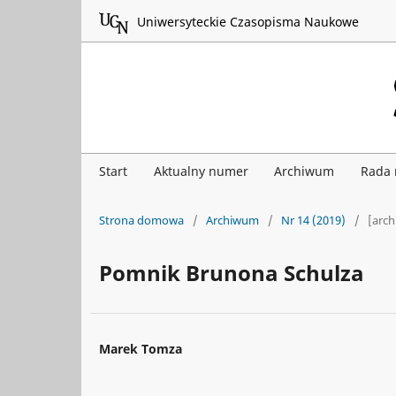
Uniwersyteckie Czasopisma Naukowe
Start
Aktualny numer
Archiwum
Rada
Strona domowa
/
Archiwum
/
Nr 14 (2019)
/
[arc
Pomnik Brunona Schulza
Marek Tomza