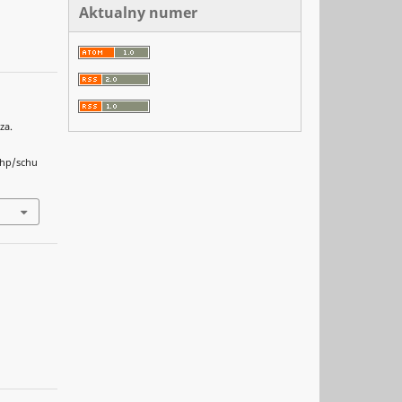
Aktualny numer
za.
php/schu