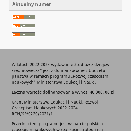
Aktualny numer
W latach 2022-2024 wydawanie Studiów z dziejów
średniowiecza” jest z dofinansowane z budżetu
państwa w ramach programu „Rozwój czasopism
naukowych” Ministerstwa Edukacji i Nauki.
Łączna wartość dofinansowania wynosi 40 000, 00 zł
Grant Ministerstwa Edukacji i Nauki, Rozwój
Czasopism Naukowych 2022-2024
RCN/SP/0220/2021/1
Przedmiotem programu jest wsparcie polskich
czasopism naukowych w realizacji strategii ich