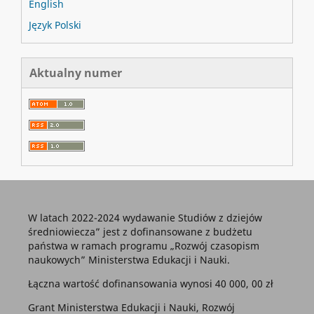
English
Język Polski
Aktualny numer
W latach 2022-2024 wydawanie Studiów z dziejów
średniowiecza” jest z dofinansowane z budżetu
państwa w ramach programu „Rozwój czasopism
naukowych” Ministerstwa Edukacji i Nauki.
Łączna wartość dofinansowania wynosi 40 000, 00 zł
Grant Ministerstwa Edukacji i Nauki, Rozwój