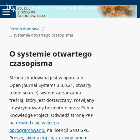
Uniwersyteckie Czasopisma Naukowe
Strona domowa
/
O systemie otwartego czasopisma
O systemie otwartego
czasopisma
Strona zbudowana jest w oparciu o
Open Journal Systems 3.3.0.21, otwarty
(open source) system zarządzania
treścią, który jest dostarczany, rozwijany
i dystrybuowany bezpłatnie przez Public
Knowledge Project. Odwiedź stronę PKP
na
dowiedx się więcej o
oprogramowaniu
na licencji GNU GPL.
Proszę,
skontaktuj się z czasopismem