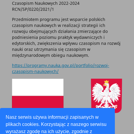
Czasopism Naukowych 2022-2024
RCN/SP/0220/2021/1
Przedmiotem programu jest wsparcie polskich
czasopism naukowych w realizacji strategii ich
rozwoju obejmujących działania zmierzające do
podniesienia poziomu praktyk wydawniczych i
edytorskich, zwiększenia wpływu czasopism na rozwój
nauki oraz utrzymania się czasopism w
międzynarodowym obiegu naukowym.
https://programy.nauka.gov.pl/portfolio/rozwoj-
czasopism-naukowych/
Nasz serwis używa informacji zapisanych w
plikach cookies. Korzystając z naszego serwisu
wyrażasz zgodę na ich użycie, zgodnie z