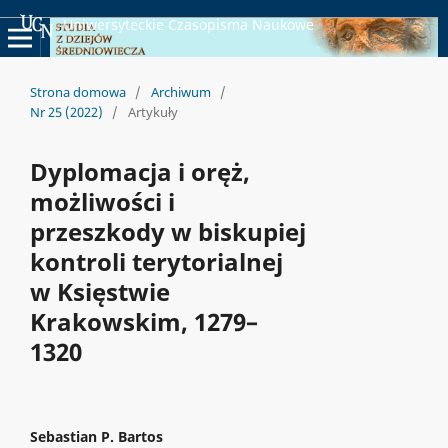
Uniwersyteckie Czasopisma Naukowe
Strona domowa
/
Archiwum
/
Nr 25 (2022)
/
Artykuły
Dyplomacja i oręż,
możliwości i
przeszkody w biskupiej
kontroli terytorialnej
w Księstwie
Krakowskim, 1279–
1320
Sebastian P. Bartos