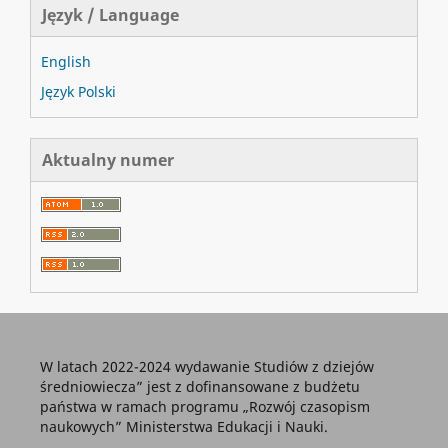
Język / Language
English
Język Polski
Aktualny numer
W latach 2022-2024 wydawanie Studiów z dziejów
średniowiecza” jest z dofinansowane z budżetu
państwa w ramach programu „Rozwój czasopism
naukowych” Ministerstwa Edukacji i Nauki.