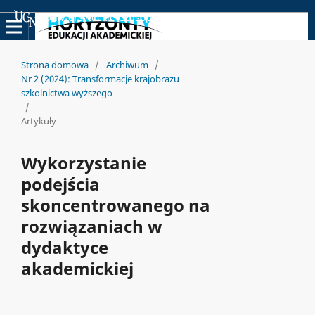
Uniwersyteckie Czasopisma Naukowe
Strona domowa
/
Archiwum
/
Nr 2 (2024): Transformacje krajobrazu
szkolnictwa wyższego
/
Artykuły
Wykorzystanie
podejścia
skoncentrowanego na
rozwiązaniach w
dydaktyce
akademickiej