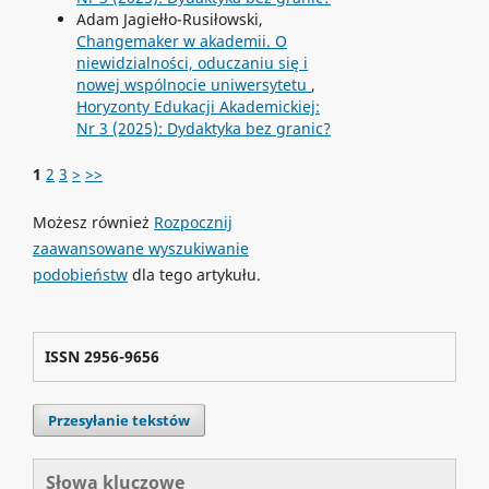
Adam Jagiełło-Rusiłowski,
Changemaker w akademii. O
niewidzialności, oduczaniu się i
nowej wspólnocie uniwersytetu
,
Horyzonty Edukacji Akademickiej:
Nr 3 (2025): Dydaktyka bez granic?
1
2
3
>
>>
Możesz również
Rozpocznij
zaawansowane wyszukiwanie
podobieństw
dla tego artykułu.
ISSN 2956-9656
Przesyłanie tekstów
Słowa kluczowe