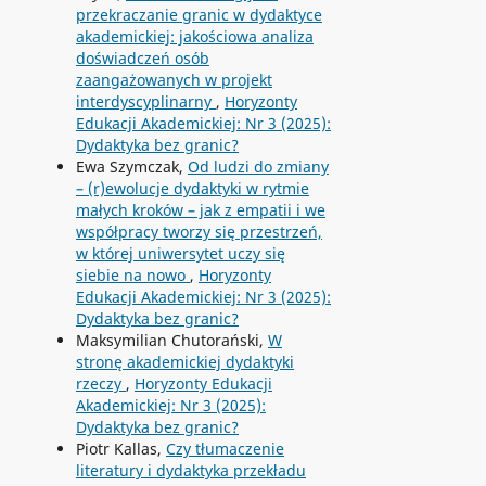
przekraczanie granic w dydaktyce
akademickiej: jakościowa analiza
doświadczeń osób
zaangażowanych w projekt
interdyscyplinarny
,
Horyzonty
Edukacji Akademickiej: Nr 3 (2025):
Dydaktyka bez granic?
Ewa Szymczak,
Od ludzi do zmiany
– (r)ewolucje dydaktyki w rytmie
małych kroków – jak z empatii i we
współpracy tworzy się przestrzeń,
w której uniwersytet uczy się
siebie na nowo
,
Horyzonty
Edukacji Akademickiej: Nr 3 (2025):
Dydaktyka bez granic?
Maksymilian Chutorański,
W
stronę akademickiej dydaktyki
rzeczy
,
Horyzonty Edukacji
Akademickiej: Nr 3 (2025):
Dydaktyka bez granic?
Piotr Kallas,
Czy tłumaczenie
literatury i dydaktyka przekładu