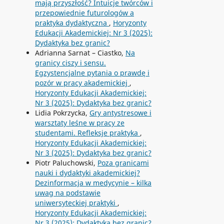
mają przyszłość? Intuicje twórców i
przepowiednie futurologów a
praktyka dydaktyczna
,
Horyzonty
Edukacji Akademickiej: Nr 3 (2025):
Dydaktyka bez granic?
Adrianna Sarnat – Ciastko,
Na
granicy ciszy i sensu.
Egzystencjalne pytania o prawdę i
pozór w pracy akademickiej
,
Horyzonty Edukacji Akademickiej:
Nr 3 (2025): Dydaktyka bez granic?
Lidia Pokrzycka,
Gry antystresowe i
warsztaty leśne w pracy ze
studentami. Refleksje praktyka
,
Horyzonty Edukacji Akademickiej:
Nr 3 (2025): Dydaktyka bez granic?
Piotr Paluchowski,
Poza granicami
nauki i dydaktyki akademickiej?
Dezinformacja w medycynie – kilka
uwag na podstawie
uniwersyteckiej praktyki
,
Horyzonty Edukacji Akademickiej:
Nr 3 (2025): Dydaktyka bez granic?