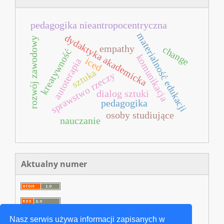
pedagogika nieantropocentryczna
materialność edukacji
dydaktyka akademicka
rozwój zawodowy
empathy
change
kreatywność
komunikacja
iced
autoterapia
sztuka
sprawstwo rzeczy
dialog sztuki
pedagogika
osoby studiujące
nauczanie
Aktualny numer
Nasz serwis używa informacji zapisanych w