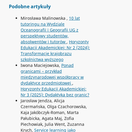
Podobne artykuły
Mirosława Malinowska ,
10 lat
tutoringu na Wydziale
Oceanografii i Geografii UG z
perspektywy studentów,
absolwentów i tutorów
,
Horyzonty
Edukacji Akademickiej: Nr 2 (2024):
Transformacje krajobrazu
szkolnictwa wyższego
Iwona Maciejowska,
Ponad
granicami – przykład
międzynarodowej współpracy w
dydaktyce przedmiotowej
,
Horyzonty Edukacji Akademickiej:
Nr 3 (2025): Dydaktyka bez granic?
Jarosław Jendza, Alicja
Czermańska, Olga Czachorowska,
Kaja Jakóbczyk-Roman, Marta
Pałubicka, Agata Maj, Zofia
Piechowiak, Julia Went, Zuzanna
Krych,
Service learning jako