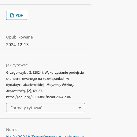
PDF
Opublikowane
2024-12-13
Jak cytować
Grzegorczyk , G. (2024). Wykorzystanie podejścia
skoncentrowanego na rozwiązaniach w
dydaktyce akademickiej .
Horyzonty Edukacji
Akademickiej
, (2), 69–87.
https://doi.org/10.26881/head.2024.2.04
Formaty cytowań
Numer
Nr 2 (2024): Transformacje krajobrazu