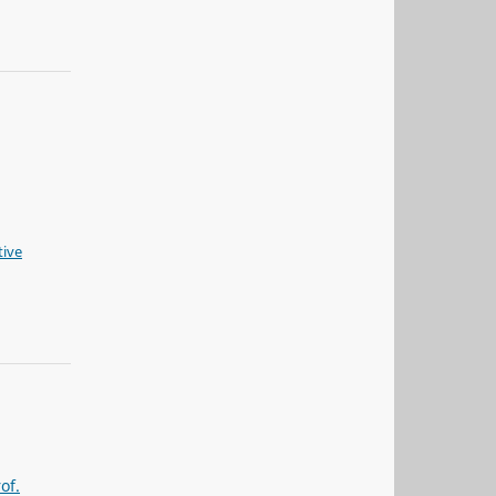
tive
of.