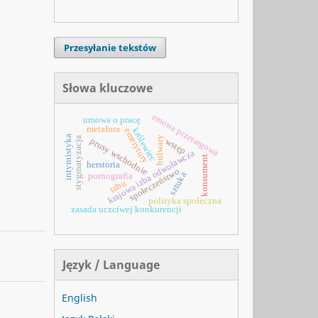
Przesyłanie tekstów
Słowa kluczowe
zmowa przetargowa
umowa o pracę
metafora
królewiec
emerytury
intymistyka
bulwary
stygmatyzacja
prusy wschodnie
wstęp
krajowa izba odwoławcza
konsument
herstoria
społeczeństwo
sztuka
pornografia
tabu
polityka społeczna
zasada uczciwej konkurencji
Język / Language
English