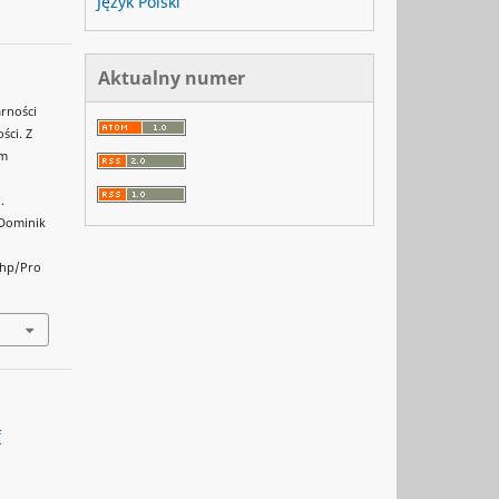
Język Polski
Aktualny numer
arności
ści. Z
em
.
 Dominik
php/Pro
f