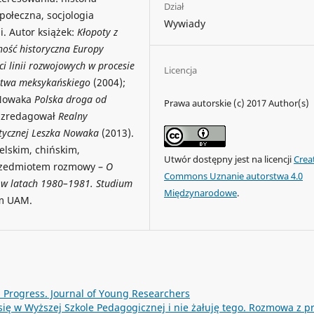
Dział
 społeczna, socjologia
Wywiady
i. Autor książek:
Kłopoty z
ość historyczna Europy
ci linii rozwojowych w procesie
Licencja
ństwa meksykańskiego
(2004);
 Nowaka
Polska droga od
Prawa autorskie (c) 2017 Author(s)
z zredagował
Realny
itycznej Leszka Nowaka
(2013).
elskim, chińskim,
Utwór dostępny jest na licencji
Crea
przedmiotem rozmowy –
O
Commons Uznanie autorstwa 4.0
ej w latach 1980–1981. Studium
Międzynarodowe
.
um UAM.
: Progress. Journal of Young Researchers
ię w Wyższej Szkole Pedagogicznej i nie żałuję tego. Rozmowa z pr