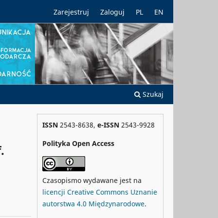
Zarejestruj
Zaloguj
PL
EN
Szukaj
ISSN
2543-8638,
e-ISSN
2543-9928
Polityka Open Access
.
Czasopismo wydawane jest na
licencji Creative Commons Uznanie
autorstwa 4.0 Międzynarodowe
.