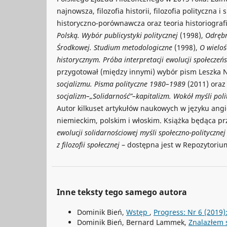
najnowsza, filozofia historii, filozofia polityczna i
historyczno-porównawcza oraz teoria historiografi
Polską. Wybór publicystyki politycznej
(1998),
Odrębn
Środkowej. Studium metodologiczne
(1998),
O wieloś
historycznym. Próba interpretacji ewolucji społecze
przygotował (między innymi) wybór pism Leszka
socjalizmu. Pisma polityczne 1980–1989
(2011) ora
socjalizm–„Solidarność”–kapitalizm. Wokół myśli pol
Autor kilkuset artykułów naukowych w języku angi
niemieckim, polskim i włoskim. Książka będąca 
ewolucji solidarnościowej myśli społeczno-polityczn
z filozofii społecznej
– dostępna jest w Repozytori
Inne teksty tego samego autora
Dominik Bień,
Wstęp
,
Progress: Nr 6 (2019)
Dominik Bień, Bernard Lammek,
Znalazłem s