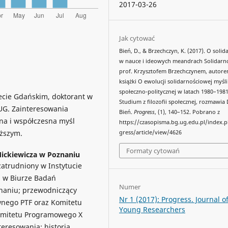
2017-03-26
Jak cytować
Bień, D., & Brzechczyn, K. (2017). O solid
w nauce i ideowych meandrach Solidarno
prof. Krzysztofem Brzechczynem, autor
książki O ewolucji solidarnościowej myśli
społeczno-politycznej w latach 1980–1981
ecie Gdańskim, doktorant w
Studium z filozofii społecznej, rozmawia
 UG. Zainteresowania
Bień.
Progress
, (1), 140–152. Pobrano z
zna i współczesna myśl
https://czasopisma.bg.ug.edu.pl/index.
yższym.
gress/article/view/4626
Formaty cytowań
ickiewicza w Poznaniu
 zatrudniony w Instytucie
z w Biurze Badań
Numer
znaniu; przewodniczący
Nr 1 (2017): Progress. Journal o
wnego PTF oraz Komitetu
Young Researchers
Komitetu Programowego X
teresowania: historia