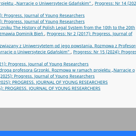
ojektu „Narracje o Uniwersytecie Gdańskim”
,
Progress: Nr 14 (202
): Progress. Journal of Young Researchers
): Progress. Journal of Young Researchers
zniku The History of Polish Legal System from the 10th to the 20th
ozmawia Dominik Bień
,
Progress: Nr 2 (2017): Progress. Journal of
związany z Uniwersytetem od jego powstania. Rozmowa z Profeso
arracje o Uniwersytecie Gdańskim”
,
Progress: Nr 15 (2024): Progre
21): Progress. Journal of Young Researchers
 droga profesora Grzonki. Rozmowa w ramach projektu „Narracje o
(2025): Progress. Journal of Young Researchers
 (2025): PROGRESS. JOURNAL OF YOUNG RESEARCHERS
025): PROGRESS. JOURNAL OF YOUNG RESEARCHERS