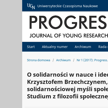
Uniwersyteckie Czasopisma Naukowe
Start
Aktualny numer
Archiwum
Rada
Strona domowa
/
Archiwum
/
Nr 1 (2017): Progress
O solidarności w nauce i id
Krzysztofem Brzechczynem, 
solidarnościowej myśli społ
Studium z filozofii społecz