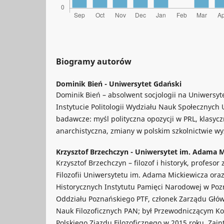
Biogramy autorów
Dominik Bień -
Uniwersytet Gdański
Dominik Bień – absolwent socjologii na Uniwersyt
Instytucie Politologii Wydziału Nauk Społecznych
badawcze: myśl polityczna opozycji w PRL, klasyc
anarchistyczna, zmiany w polskim szkolnictwie w
Krzysztof Brzechczyn -
Uniwersytet im. Adama M
Krzysztof Brzechczyn – filozof i historyk, profesor
Filozofii Uniwersytetu im. Adama Mickiewicza ora
Historycznych Instytutu Pamięci Narodowej w Po
Oddziału Poznańskiego PTF, członek Zarządu Głó
Nauk Filozoficznych PAN; był Przewodniczącym 
Polskiego Zjazdu Filozoficznego w 2015 roku. Zain