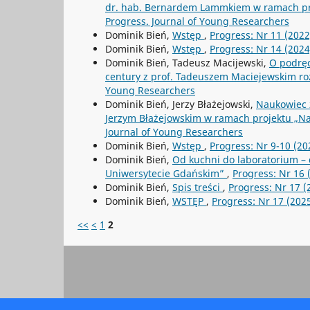
dr. hab. Bernardem Lammkiem w ramach pr
Progress. Journal of Young Researchers
Dominik Bień,
Wstęp
,
Progress: Nr 11 (2022
Dominik Bień,
Wstęp
,
Progress: Nr 14 (2024
Dominik Bień, Tadeusz Macijewski,
O podręc
century z prof. Tadeuszem Maciejewskim r
Young Researchers
Dominik Bień, Jerzy Błażejowski,
Naukowiec 
Jerzym Błażejowskim w ramach projektu „N
Journal of Young Researchers
Dominik Bień,
Wstęp
,
Progress: Nr 9-10 (20
Dominik Bień,
Od kuchni do laboratorium –
Uniwersytecie Gdańskim”
,
Progress: Nr 16 
Dominik Bień,
Spis treści
,
Progress: Nr 17
Dominik Bień,
WSTĘP
,
Progress: Nr 17 (2
<<
<
1
2