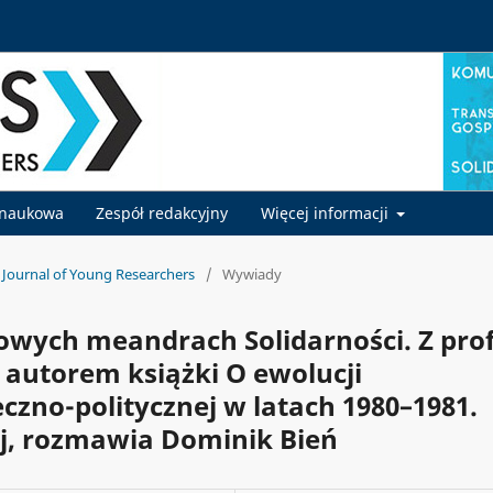
 naukowa
Zespół redakcyjny
Więcej informacji
. Journal of Young Researchers
/
Wywiady
eowych meandrach Solidarności. Z prof
autorem książki O ewolucji
eczno-politycznej w latach 1980–1981.
nej, rozmawia Dominik Bień