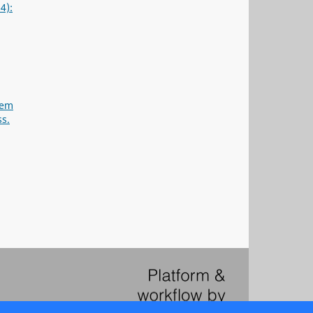
4):
rem
ss.