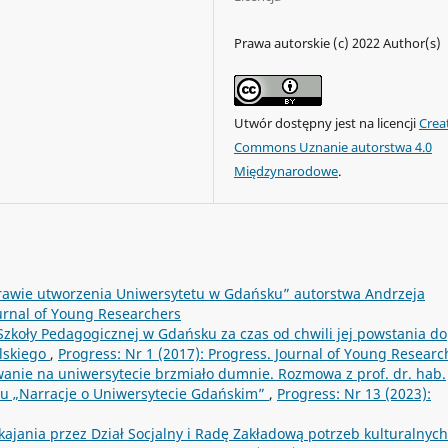
Prawa autorskie (c) 2022 Author(s)
Utwór dostępny jest na licencji
Crea
Commons Uznanie autorstwa 4.0
Międzynarodowe
.
rawie utworzenia Uniwersytetu w Gdańsku” autorstwa Andrzeja
ournal of Young Researchers
zkoły Pedagogicznej w Gdańsku za czas od chwili jej powstania do
lskiego
,
Progress: Nr 1 (2017): Progress. Journal of Young Researc
anie na uniwersytecie brzmiało dumnie. Rozmowa z prof. dr. hab.
 „Narracje o Uniwersytecie Gdańskim”
,
Progress: Nr 13 (2023):
ajania przez Dział Socjalny i Radę Zakładową potrzeb kulturalnych