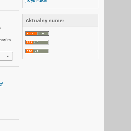
Język Polski
Aktualny numer
0.
php/Pro
of