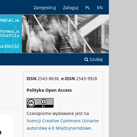
Zarejestruj
Zaloguj
PL
EN
Szukaj
ISSN
2543-8638,
e-ISSN
2543-9928
Polityka Open Access
Czasopismo wydawane jest na
licencji Creative Commons Uznanie
autorstwa 4.0 Międzynarodowe
.