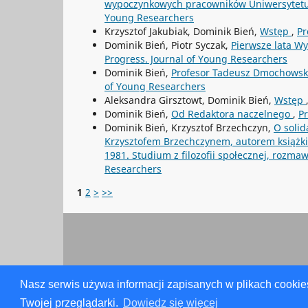
wypoczynkowych pracowników Uniwersytetu
Young Researchers
Krzysztof Jakubiak, Dominik Bień,
Wstęp
,
Pr
Dominik Bień, Piotr Syczak,
Pierwsze lata W
Progress. Journal of Young Researchers
Dominik Bień,
Profesor Tadeusz Dmochowsk
of Young Researchers
Aleksandra Girsztowt, Dominik Bień,
Wstęp
Dominik Bień,
Od Redaktora naczelnego
,
Pr
Dominik Bień, Krzysztof Brzechczyn,
O solid
Krzysztofem Brzechczynem, autorem książki 
1981. Studium z filozofii społecznej, rozma
Researchers
1
2
>
>>
Nasz serwis używa informacji zapisanych w plikach cookie
Twojej przeglądarki.
Dowiedz się więcej