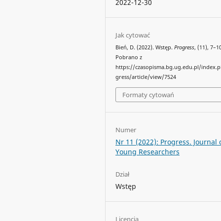
2022-12-30
Jak cytować
Bień, D. (2022). Wstęp.
Progress
, (11), 7–1
Pobrano z
https://czasopisma.bg.ug.edu.pl/index.
gress/article/view/7524
Formaty cytowań
Numer
Nr 11 (2022): Progress. Journal 
Young Researchers
Dział
Wstęp
Licencja