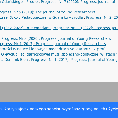
 Gdańskiego – źródło
,
Progress: Nr 7 (2020): Progress. Journal of
ogress: Nr 5 (2019): The Journal of Young Researchers
yższej Szkoły Pedagogicznej w Gdańsku – źródła
,
Progress: Nr 2 (20
i (1962–2022). In memoriam
,
Progress: Nr 11 (2022): Progress. Jou
,
Progress: Nr 8 (2020): Progress. Journal of Young Researchers
ogress: Nr 1 (2017): Progress. Journal of Young Researchers
arności w nauce i ideowych meandrach Solidarności. Z prof.
O ewolucji solidarnościowej myśli społeczno-politycznej w latach 
wia Dominik Bień
,
Progress: Nr 1 (2017): Progress. Journal of Young
s. Korzystając z naszego serwisu wyrażasz zgodę na ich użycie