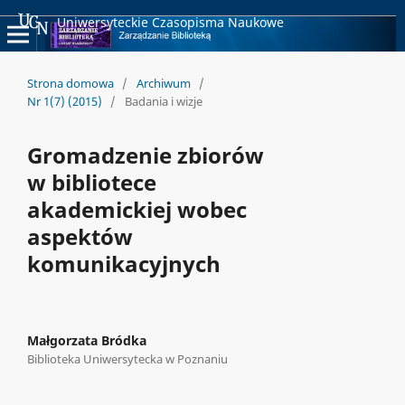
Uniwersyteckie Czasopisma Naukowe
Strona domowa
/
Archiwum
/
Nr 1(7) (2015)
/
Badania i wizje
Gromadzenie zbiorów
w bibliotece
akademickiej wobec
aspektów
komunikacyjnych
Małgorzata Bródka
Biblioteka Uniwersytecka w Poznaniu