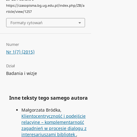
https://czasopisma.bg.ug.edu.pl/index.php/ZB/a
rticle/view/1257
Formaty cytowań
Numer
Nr 1(7) (2015)
Dział
Badania i wizje
Inne teksty tego samego autora
Małgorzata Bródka,
Klientocentryczność i podejście
relacyjne – komplementarność
zagadnień w procesie dialogu z
interesariuszami bibliotek
,